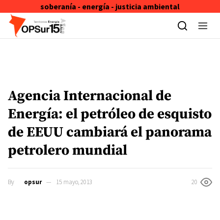
soberanía - energía - justicia ambiental
Skip to content
Agencia Internacional de
Energía: el petróleo de esquisto
de EEUU cambiará el panorama
petrolero mundial
By
opsur
15 mayo, 2013
20