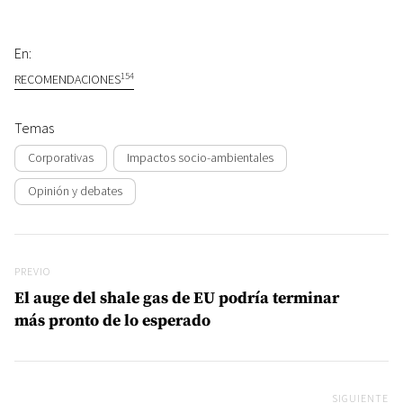
En:
154
RECOMENDACIONES
Temas
Corporativas
Impactos socio-ambientales
Opinión y debates
Navegación de entradas
Previo
PREVIO
El auge del shale gas de EU podría terminar
más pronto de lo esperado
SIGUIENTE
Si