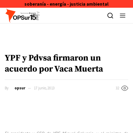
soberanía - energía - justicia ambiental
Skip to content
YPF y Pdvsa firmaron un
acuerdo por Vaca Muerta
By
opsur
17 junio, 2013
32