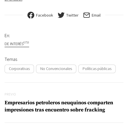
Facebook
Twitter
Email
En:
6753
DE INTERÉS
Temas
Corporativas
No Convencionales
Políticas públicas
Navegación de entradas
Previo
PREVIO
Empresarios petroleros neuquinos comparten
impresiones tras encuentro sobre fracking