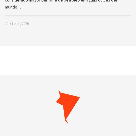
considerado mayor derrame de petróleo en aguas dulces del
mundo,…
12 febrero, 2026