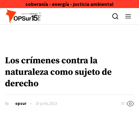
soberanía - energía - justicia ambiental
Skip to content
Los crímenes contra la
naturaleza como sujeto de
derecho
By
opsur
19 junio, 2013
37