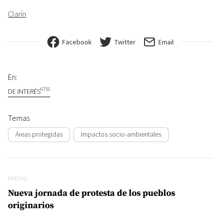
Clarín
Facebook
Twitter
Email
En:
6753
DE INTERÉS
Temas
Áreas protegidas
Impactos socio-ambientales
Navegación de entradas
Previo
PREVIO
Nueva jornada de protesta de los pueblos
originarios