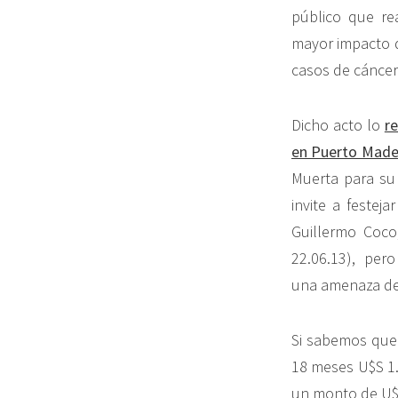
público que re
mayor impacto de
casos de cáncer
Dicho acto lo
r
en Puerto Made
Muerta para su
invite a festej
Guillermo Coco
22.06.13), pero
una amenaza de
Si sabemos que 
18 meses U$S 1.
un monto de U$S