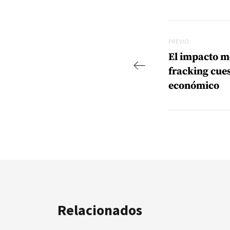
Navegac
Previo
PREVIO
El impacto m
fracking cues
económico
Relacionados