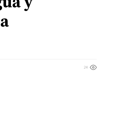
gua y
ma
24