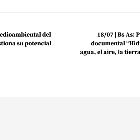
ión de entradas
edioambiental del
18/07 | Bs As: 
tiona su potencial
documental “Hidr
agua, el aire, la tier