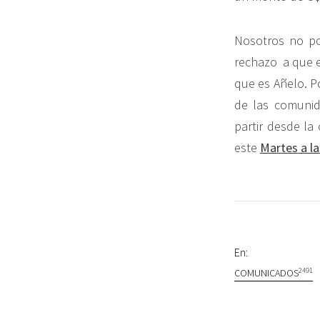
Nosotros no po
rechazo a que e
que es Añelo. P
de las comuni
partir desde la
este
Martes a l
En:
2491
COMUNICADOS