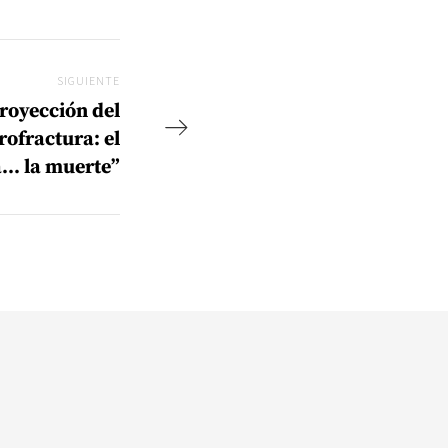
SIGUIENTE
Siguiente
Proyección del
ofractura: el
ra… la muerte”