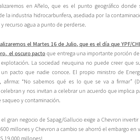
alizaremos en Añelo, que es el punto geográfico donde 
 la industria hidrocarburifera, asediada por la contaminaci
 y recurso agua a punto de perderse.
ealizaremos el Martes 16 de Julio, que es el día que YPF/
ro, el oscuro pacto
que entrega una importante porción de
 explotación. La sociedad neuquina no puede creer que s
ar un pacto que nadie conoce. El propio ministro de Ener
, afirma: “No sabemos qué es lo que se va a firmar” (Di
 celebran y nos invitan a celebrar un acuerdo que implica p
 saqueo y contaminación.
el gran negocio de Sapag/Gallucio exige a Chevron invertir
600 millones y Chevron a cambio se ahorró el embargo en v
 19.000 millones!