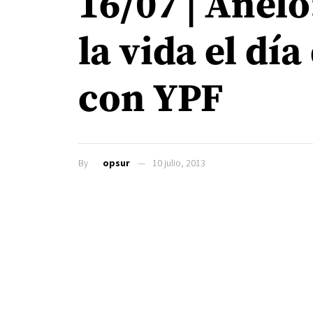
16/07 | Añelo
la vida el dí
con YPF
By
opsur
10 julio, 2013