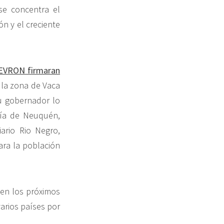
se concentra el
ón y el creciente
CHEVRON firmaran
 la zona de Vaca
u gobernador lo
gía de Neuquén,
ario Rio Negro,
ara la población
 en los próximos
arios países por