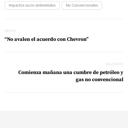
Impactos socio-ambientales
No Convencionales
Navegación de entradas
Previo
PREVIO
“No avalen el acuerdo con Chevron”
SIGUIENTE
Si
Comienza mañana una cumbre de petróleo y
gas no convencional