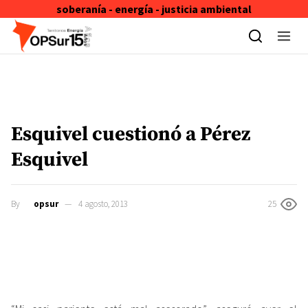
soberanía - energía - justicia ambiental
Skip to content
Esquivel cuestionó a Pérez
Esquivel
By
opsur
4 agosto, 2013
25