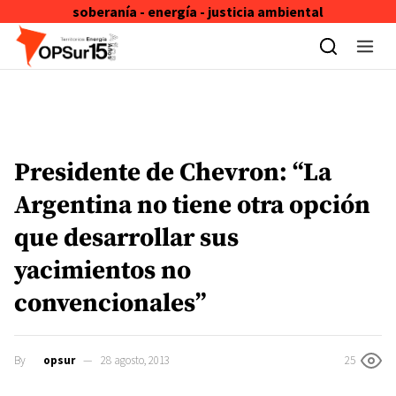
soberanía - energía - justicia ambiental
Skip to content
Presidente de Chevron: “La
Argentina no tiene otra opción
que desarrollar sus
yacimientos no
convencionales”
By
opsur
28 agosto, 2013
25