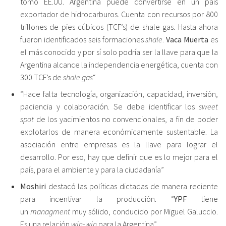
tomó EE.UU. Argentina puede convertirse en un país
exportador de hidrocarburos. Cuenta con recursos por 800
trillones de pies cúbicos (TCF’s) de shale gas. Hasta ahora
fueron identificados seis formaciones
shale
.
Vaca Muerta
es
el más conocido y por sí solo podría ser la llave para que la
Argentina alcance la independencia energética, cuenta con
300 TCF’s de
shale gas
“
“Hace falta tecnología, organización, capacidad, inversión,
paciencia y colaboración. Se debe identificar los
sweet
spot
de los yacimientos no convencionales, a fin de poder
explotarlos de manera económicamente sustentable. La
asociación entre empresas es la llave para lograr el
desarrollo. Por eso, hay que definir que es lo mejor para el
país, para el ambiente y para la ciudadanía”
Moshiri
destacó las políticas dictadas de manera reciente
para incentivar la producción. “
YPF
tiene
un
managment
muy sólido, conducido por Miguel Galuccio.
Es una relación
win-win
para la Argentina”