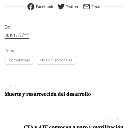
Facebook
Twitter
Email
En:
6753
DE INTERÉS
Temas
Corporativas
No Convencionales
Navegación de entradas
Previo
PREVIO
Muerte y resurrección del desarrollo
SIGUIENTE
Si
CTA y ATE convocan a paro y movilización