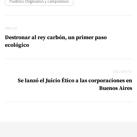
Pueblos Originarios y campesinos
Navegación de entradas
Previo
PREVIO
Destronar al rey carbón, un primer paso
ecológico
SIGUIENTE
Si
Se lanzó el Juicio Ético a las corporaciones en
Buenos Aires