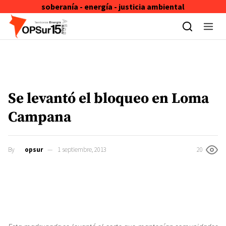
soberanía - energía - justicia ambiental
Skip to content
Se levantó el bloqueo en Loma
Campana
By
opsur
1 septiembre, 2013
20