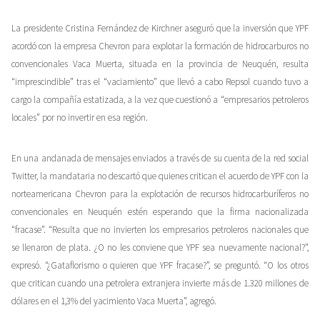
La presidente Cristina Fernández de Kirchner aseguró que la inversión que YPF
acordó con la empresa Chevron para explotar la formación de hidrocarburos no
convencionales Vaca Muerta, situada en la provincia de Neuquén, resulta
“imprescindible” tras el “vaciamiento” que llevó a cabo Repsol cuando tuvo a
cargo la compañía estatizada, a la vez que cuestionó a “empresarios petroleros
locales” por no invertir en esa región.
En una andanada de mensajes enviados a través de su cuenta de la red social
Twitter, la mandataria no descartó que quienes critican el acuerdo de YPF con la
norteamericana Chevron para la explotación de recursos hidrocarburíferos no
convencionales en Neuquén estén esperando que la firma nacionalizada
“fracase”. “Resulta que no invierten los empresarios petroleros nacionales que
se llenaron de plata. ¿O no les conviene que YPF sea nuevamente nacional?”,
expresó. “¿Gataflorismo o quieren que YPF fracase?”, se preguntó. “O los otros
que critican cuando una petrolera extranjera invierte más de 1.320 millones de
dólares en el 1,3% del yacimiento Vaca Muerta”, agregó.