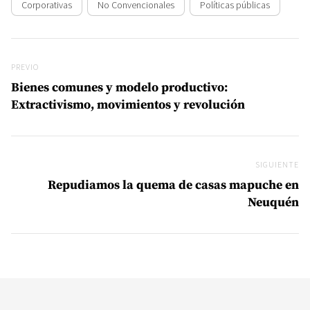
Corporativas
No Convencionales
Políticas públicas
Navegación de entradas
Previo
PREVIO
Bienes comunes y modelo productivo:
Extractivismo, movimientos y revolución
SIGUIENTE
Si
Repudiamos la quema de casas mapuche en
Neuquén