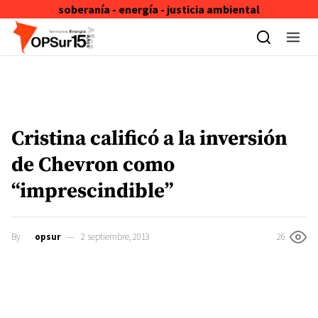
soberanía - energía - justicia ambiental
Skip to content
Cristina calificó a la inversión
de Chevron como
“imprescindible”
By
opsur
2 septiembre, 2013
26