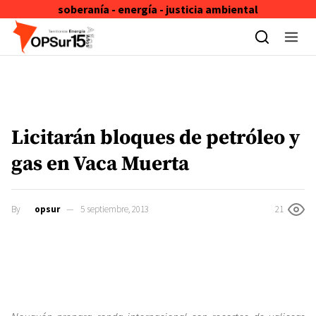
soberanía - energía - justicia ambiental
Skip to content
Licitarán bloques de petróleo y
gas en Vaca Muerta
By
opsur
5 septiembre, 2013
21