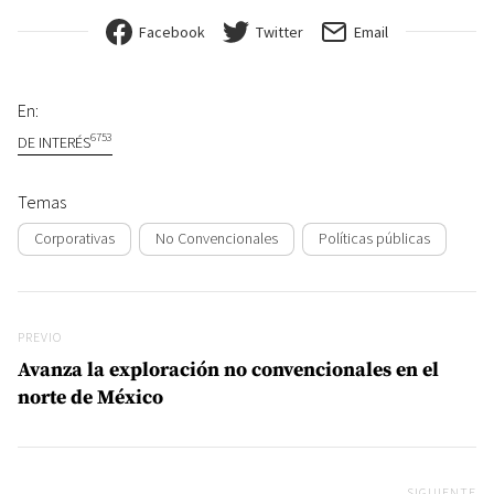
Facebook
Twitter
Email
En:
6753
DE INTERÉS
Temas
Corporativas
No Convencionales
Políticas públicas
Navegación de entradas
Previo
PREVIO
Avanza la exploración no convencionales en el
norte de México
SIGUIENTE