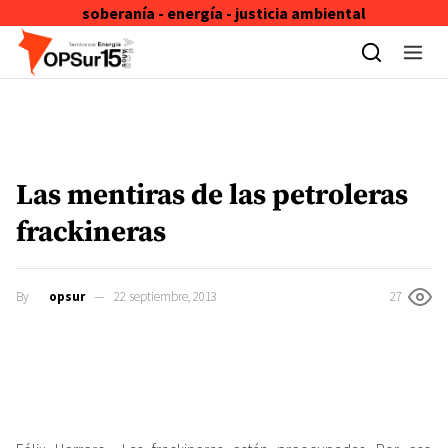
soberanía - energía - justicia ambiental
Skip to content
Las mentiras de las petroleras
frackineras
By
opsur
22 septiembre, 2013
27