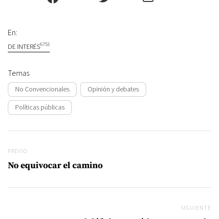
En:
6753
DE INTERÉS
Temas
No Convencionales
Opinión y debates
Políticas públicas
Navegación de entradas
Previo
PREVIO
No equivocar el camino
SIGUIENTE
Si