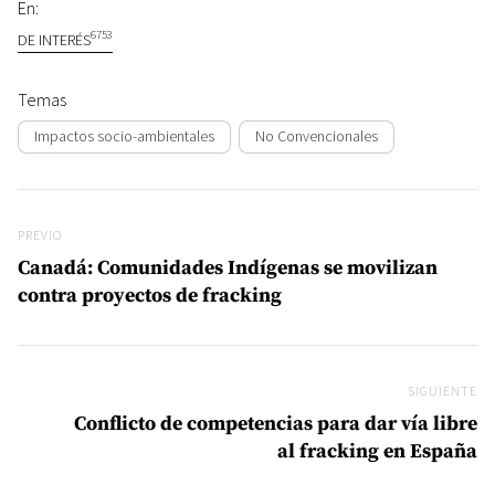
En:
6753
DE INTERÉS
Temas
Impactos socio-ambientales
No Convencionales
Navegación de entradas
Previo
PREVIO
Canadá: Comunidades Indígenas se movilizan
contra proyectos de fracking
SIGUIENTE
Si
Conflicto de competencias para dar vía libre
al fracking en España