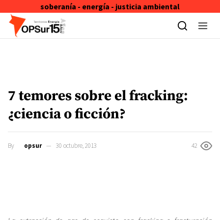
soberanía - energía - justicia ambiental
Skip to content
7 temores sobre el fracking:
¿ciencia o ficción?
By
opsur
30 octubre, 2013
42