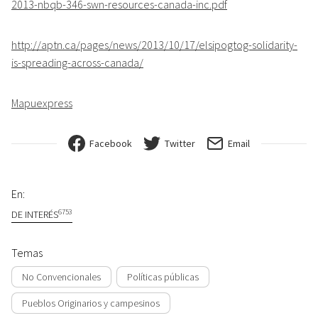
2013-nbqb-346-swn-resources-canada-inc.pdf
http://aptn.ca/pages/news/2013/10/17/elsipogtog-solidarity-
is-spreading-across-canada/
Mapuexpress
Facebook
Twitter
Email
En:
6753
DE INTERÉS
Temas
No Convencionales
Políticas públicas
Pueblos Originarios y campesinos