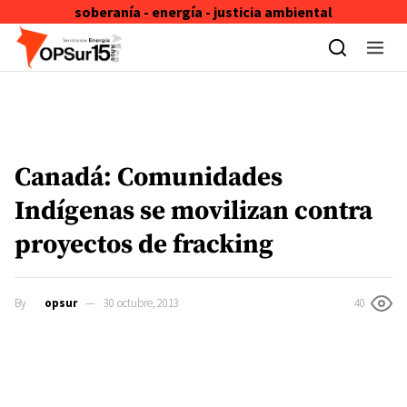
soberanía - energía - justicia ambiental
Skip to content
Canadá: Comunidades
Indígenas se movilizan contra
proyectos de fracking
By
opsur
30 octubre, 2013
40