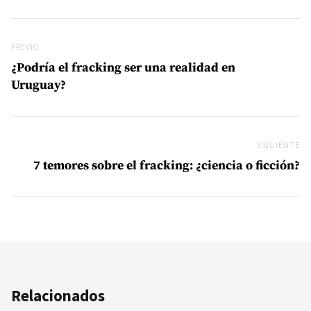
Navegación de entradas
Previo
PREVIO
¿Podría el fracking ser una realidad en
Uruguay?
SIGUIENTE
Si
7 temores sobre el fracking: ¿ciencia o ficción?
Relacionados