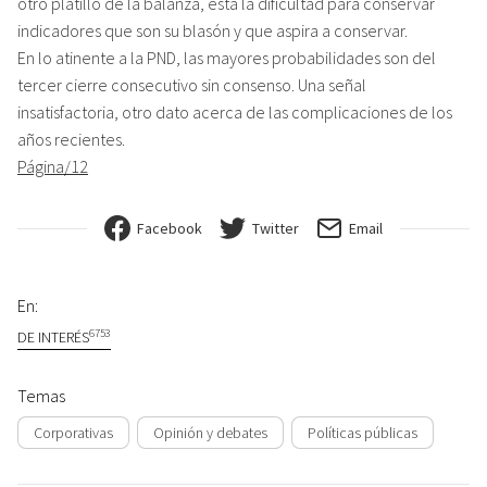
otro platillo de la balanza, está la dificultad para conservar
indicadores que son su blasón y que aspira a conservar.
En lo atinente a la PND, las mayores probabilidades son del
tercer cierre consecutivo sin consenso. Una señal
insatisfactoria, otro dato acerca de las complicaciones de los
años recientes.
Página/12
Facebook
Twitter
Email
En:
6753
DE INTERÉS
Temas
Corporativas
Opinión y debates
Políticas públicas