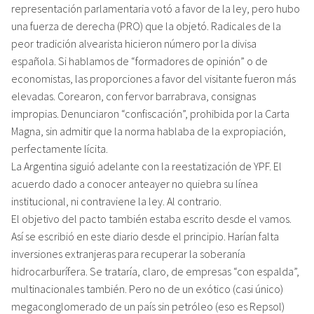
representación parlamentaria votó a favor de la ley, pero hubo
una fuerza de derecha (PRO) que la objetó. Radicales de la
peor tradición alvearista hicieron número por la divisa
española. Si hablamos de “formadores de opinión” o de
economistas, las proporciones a favor del visitante fueron más
elevadas. Corearon, con fervor barrabrava, consignas
impropias. Denunciaron “confiscación”, prohibida por la Carta
Magna, sin admitir que la norma hablaba de la expropiación,
perfectamente lícita.
La Argentina siguió adelante con la reestatización de YPF. El
acuerdo dado a conocer anteayer no quiebra su línea
institucional, ni contraviene la ley. Al contrario.
El objetivo del pacto también estaba escrito desde el vamos.
Así se escribió en este diario desde el principio. Harían falta
inversiones extranjeras para recuperar la soberanía
hidrocarburífera. Se trataría, claro, de empresas “con espalda”,
multinacionales también. Pero no de un exótico (casi único)
megaconglomerado de un país sin petróleo (eso es Repsol)