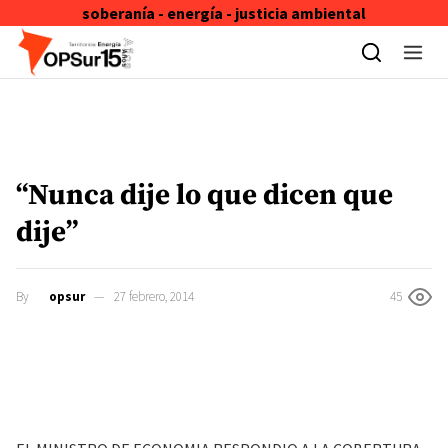
soberanía - energía - justicia ambiental
Skip to content
“Nunca dije lo que dicen que
dije”
By
opsur
27 febrero, 2014
45