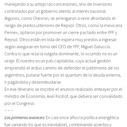
manejando a su antojo las concesiones, sino de inversores
controlados por un gobierno atento al interés nacional.
Algunos, como Chevron, se arriesgaron a venir afrontando el
riesgo de pleitos ulteriores de Repsol. Otros, como la mexicana
Pemex, optaron por promover un cierre pactado entre YPF y
Repsol. Otros están en lista de espera muy prestos a ingresar
según aseguran en torno del CEO de YPF, Miguel Galuccio.
Contra lo que reza la vulgata dominante, lo ocurrido no es un
viraje. El nuestro es un país capitalista, cuya actual gestión
emprendió el arduo camino de defender el patrimonio de los
argentinos, pulsear fuerte por el quantum de la deuda externa,
ir pagándola y desendeudarse.
En ese itinerario se inscribe el anuncio realizado anteayer por el
ministro de Economía, Axel Kicillof, que deberá ser convalidado
por el Congreso.
– – –
Los primeros avances:
En casi once años la política energética
fue variando (lo que es inevitable), combinando aciertos y