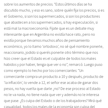
sobre los aumentos de precios. “Estos últimos días se ha
discutido mucho, y eso es sano, sobre quién fija los precios, si es
el Gobierno, si son los supermercados, si son los productores
que abastecen a los supermercados, si hay especulación, si
está mal la macroeconomía. Fijate que es un debate muy
interesante que en Argentina no existía hace rato, pero no
existía porque llevamos muchos años de pensamiento
económico, yo lo llamo ‘ortodoxo’, no sé qué nombre ponerle,
reaccionario, jodido si querés ponerle otro término que nos
hizo creer que el Estado es el culpable de todos los males
habidos y por haber, tenga que ver o no”, remarcó. Luego puso
como ejemplo lo hecho por los comerciantes: “Un
comerciante compra un producto a 10 y después, producto de
‘la inflación’, lo vende a 12, el señor ese acaba de ganar dos
pesos, no hay vuelta que darle ¿no? De ese proceso al Estado
no le va nada, no tiene nada que ver y además no le interesa
que pase. ¿Es culpa del Estado o de los trabajadores? Mirá qué
casualidad, todos los males de la economía son culpa del