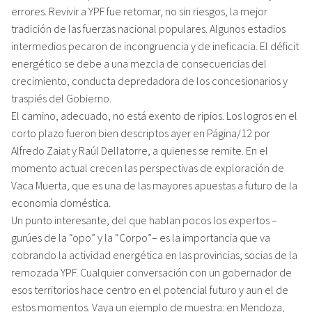
errores. Revivir a YPF fue retomar, no sin riesgos, la mejor
tradición de las fuerzas nacional populares. Algunos estadios
intermedios pecaron de incongruencia y de ineficacia. El déficit
energético se debe a una mezcla de consecuencias del
crecimiento, conducta depredadora de los concesionarios y
traspiés del Gobierno.
El camino, adecuado, no está exento de ripios. Los logros en el
corto plazo fueron bien descriptos ayer en Página/12 por
Alfredo Zaiat y Raúl Dellatorre, a quienes se remite. En el
momento actual crecen las perspectivas de exploración de
Vaca Muerta, que es una de las mayores apuestas a futuro de la
economía doméstica.
Un punto interesante, del que hablan pocos los expertos –
gurúes de la “opo” y la “Corpo”– es la importancia que va
cobrando la actividad energética en las provincias, socias de la
remozada YPF. Cualquier conversación con un gobernador de
esos territorios hace centro en el potencial futuro y aun el de
estos momentos. Vaya un ejemplo de muestra: en Mendoza,