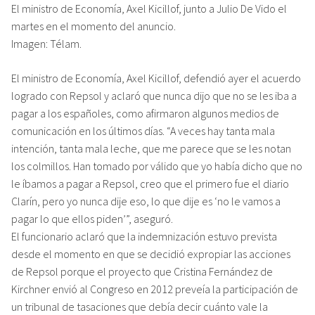
El ministro de Economía, Axel Kicillof, junto a Julio De Vido el
martes en el momento del anuncio.
Imagen: Télam.
El ministro de Economía, Axel Kicillof, defendió ayer el acuerdo
logrado con Repsol y aclaró que nunca dijo que no se les iba a
pagar a los españoles, como afirmaron algunos medios de
comunicación en los últimos días. “A veces hay tanta mala
intención, tanta mala leche, que me parece que se les notan
los colmillos. Han tomado por válido que yo había dicho que no
le íbamos a pagar a Repsol, creo que el primero fue el diario
Clarín, pero yo nunca dije eso, lo que dije es ‘no le vamos a
pagar lo que ellos piden’”, aseguró.
El funcionario aclaró que la indemnización estuvo prevista
desde el momento en que se decidió expropiar las acciones
de Repsol porque el proyecto que Cristina Fernández de
Kirchner envió al Congreso en 2012 preveía la participación de
un tribunal de tasaciones que debía decir cuánto vale la