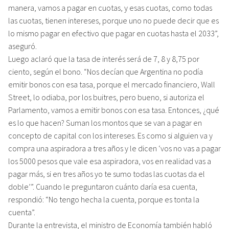
manera, vamos a pagar en cuotas, y esas cuotas, como todas
las cuotas, tienen intereses, porque uno no puede decir que es
lo mismo pagar en efectivo que pagar en cuotas hasta el 2033”,
aseguró.
Luego aclaró que la tasa de interés será de 7, 8 y 8,75 por
ciento, según el bono. “Nos decían que Argentina no podía
emitir bonos con esa tasa, porque el mercado financiero, Wall
Street, lo odiaba, por los buitres, pero bueno, si autoriza el
Parlamento, vamos a emitir bonos con esa tasa. Entonces, ¿qué
es lo que hacen? Suman los montos que se van a pagar en
concepto de capital con los intereses. Es como si alguien va y
compra una aspiradora a tres años y le dicen ‘vos no vas a pagar
los 5000 pesos que vale esa aspiradora, vos en realidad vas a
pagar más, si en tres años yo te sumo todas las cuotas da el
doble’”. Cuando le preguntaron cuánto daría esa cuenta,
respondió: “No tengo hecha la cuenta, porque es tonta la
cuenta”.
Durante la entrevista, el ministro de Economía también habló