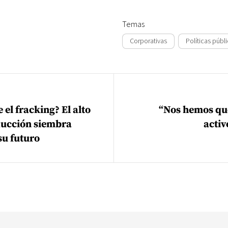
Temas
Corporativas
Políticas públ
ión de entradas
 el fracking? El alto
“Nos hemos qu
ducción siembra
activ
su futuro