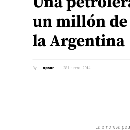
Una petroler
un millón de 
la Argentina
By
opsur
28 febrero, 2014
La empresa petr