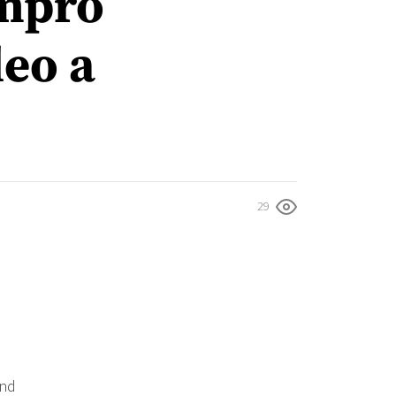
ompró
leo a
29
and