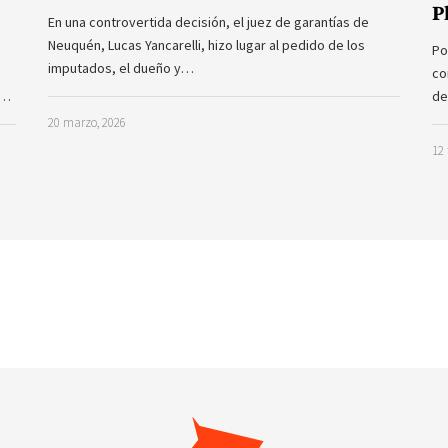
P
En una controvertida decisión, el juez de garantías de
Neuquén, Lucas Yancarelli, hizo lugar al pedido de los
Po
imputados, el dueño y…
co
a…
de
20 marzo, 2026
12 