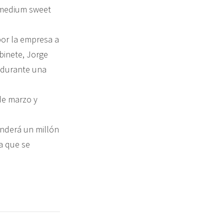
 “medium sweet
por la empresa a
binete, Jorge
, durante una
de marzo y
enderá un millón
a que se