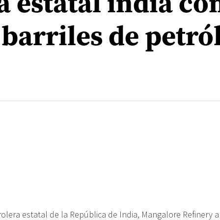
a estatal india c
barriles de petró
olera estatal de la República de India, Mangalore Refinery 