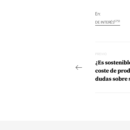
En:
6753
DE INTERÉS
Navegac
Previo
PREVIO
¿Es sostenible
coste de pro
dudas sobre 