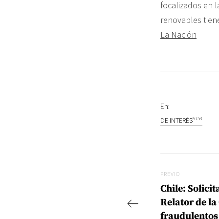
focalizados en 
renovables tien
La Nación
En:
6753
DE INTERÉS
Navegac
Previo
PREVIO
Chile: Solici
Relator de l
fraudulentos