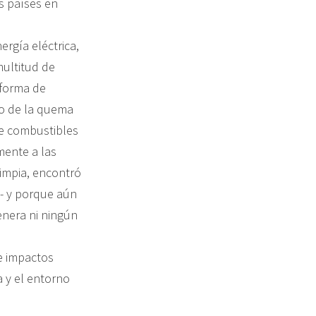
s países en
ergía eléctrica,
multitud de
 forma de
so de la quema
de combustibles
mente a las
limpia, encontró
s- y porque aún
enera ni ningún
de impactos
a y el entorno