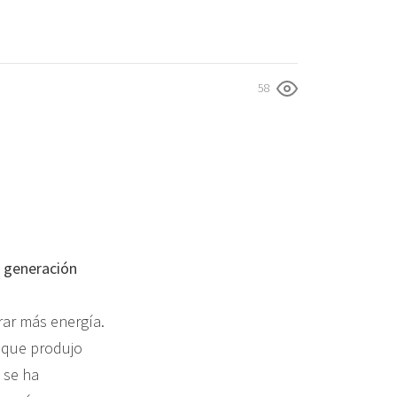
58
a generación
rar más energía.
 que produjo
 se ha