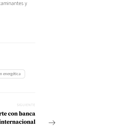
taminantes y
ón energética
SIGUIENTE
Siguiente
rte con banca
internacional