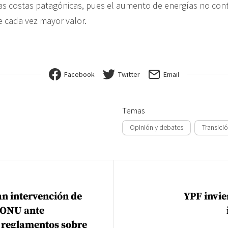
las costas patagónicas, pues el aumento de energías no con
e cada vez mayor valor.
Facebook
Twitter
Email
Temas
Opinión y debates
Transici
ión de entradas
tan intervención de
YPF invie
a ONU ante
 reglamentos sobre