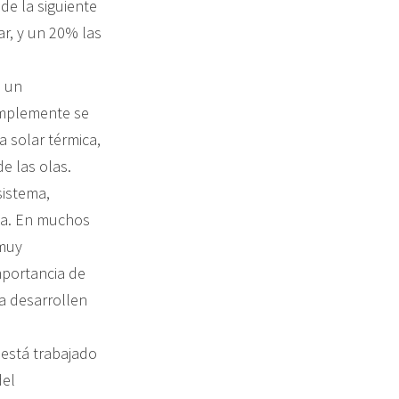
de la siguiente
ar, y un 20% las
e un
implemente se
a solar térmica,
de las olas.
sistema,
ida. En muchos
 muy
mportancia de
a desarrollen
 está trabajado
del