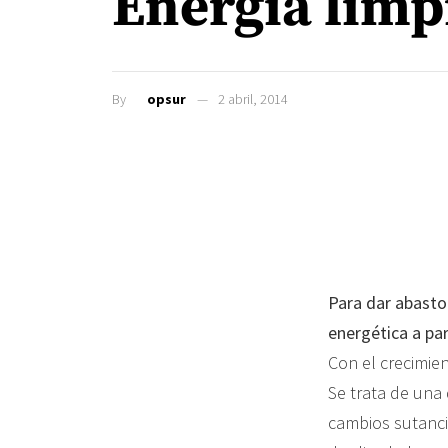
Energía limp
By
opsur
2 abril, 2014
Para dar abasto
energética a par
Con el crecimie
Se trata de una
cambios sutanci