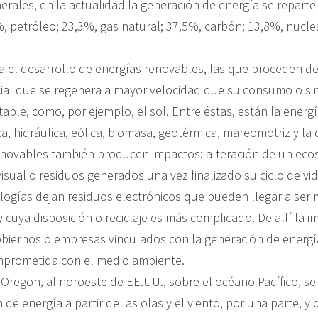
rales, en la actualidad la generación de energía se reparte 
, petróleo; 23,3%, gas natural; 37,5%, carbón; 13,8%, nucle
a el desarrollo de energías renovables, las que proceden d
cial que se regenera a mayor velocidad que su consumo o s
able, como, por ejemplo, el sol. Entre éstas, están la energí
ca, hidráulica, eólica, biomasa, geotérmica, mareomotriz y la 
enovables también producen impactos: alteración de un eco
isual o residuos generados una vez finalizado su ciclo de v
ologías dejan residuos electrónicos que pueden llegar a ser
cuya disposición o reciclaje es más complicado. De allí la i
biernos o empresas vinculados con la generación de energí
mprometida con el medio ambiente.
 Oregon, al noroeste de EE.UU., sobre el océano Pacífico, se
 de energía a partir de las olas y el viento, por una parte, y 