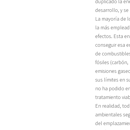
duplicado la en
desarrollo, y s
La mayoría de lo
la más empleada
efectos. Esta en
conseguir esa e
de combustibles 
fósiles (carbón
emisiones gaseo
sus límites en s
no ha podido en
tratamiento viab
En realidad, tod
ambientales segú
del emplazamien