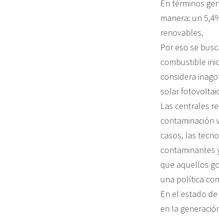
En términos gene
manera: un 5,4%
renovables.
Por eso se busc
combustible ini
considera inagot
solar fotovoltai
Las centrales r
contaminación v
casos, las tecn
contaminantes y 
que aquellos go
una política co
En el estado de
en la generación