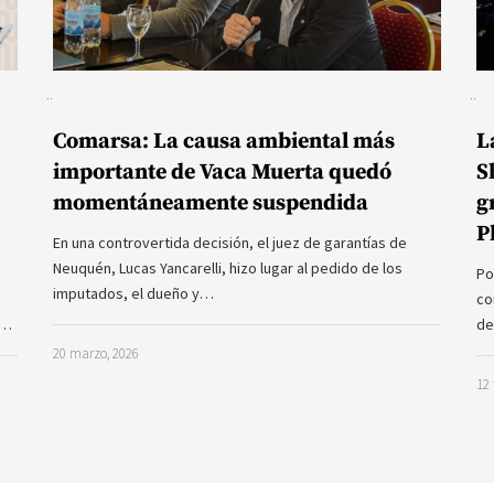
Comarsa: La causa ambiental más
L
importante de Vaca Muerta quedó
S
momentáneamente suspendida
g
P
En una controvertida decisión, el juez de garantías de
Neuquén, Lucas Yancarelli, hizo lugar al pedido de los
Po
imputados, el dueño y…
co
a…
de
20 marzo, 2026
12 