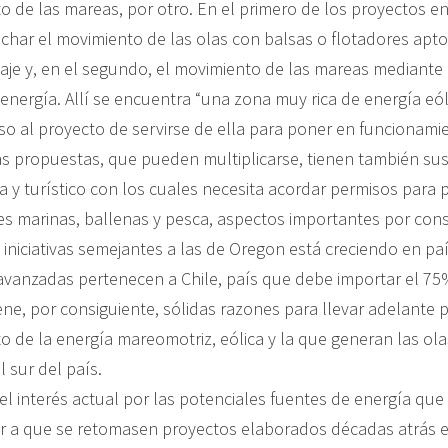
 de las mareas, por otro. En el primero de los proyectos e
har el movimiento de las olas con balsas o flotadores apto
leaje y, en el segundo, el movimiento de las mareas mediante
nergía. Allí se encuentra “una zona muy rica de energía eóli
o al proyecto de servirse de ella para poner en funcionami
s propuestas, que pueden multiplicarse, tienen también sus
a y turístico con los cuales necesita acordar permisos para 
es marinas, ballenas y pesca, aspectos importantes por cons
 iniciativas semejantes a las de Oregon está creciendo en pa
 avanzadas pertenecen a Chile, país que debe importar el 75
ene, por consiguiente, sólidas razones para llevar adelante 
 de la energía mareomotriz, eólica y la que generan las ola
l sur del país.
el interés actual por las potenciales fuentes de energía que
ir a que se retomasen proyectos elaborados décadas atrás en