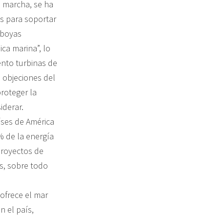
n marcha, se ha
s para soportar
 boyas
ca marina”, lo
ento turbinas de
 objeciones del
proteger la
iderar.
íses de América
% de la energía
proyectos de
s, sobre todo
 ofrece el mar
 el país,