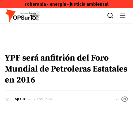
soberanía - energía - justicia ambiental
Skip to content
YPF será anfitrión del Foro
Mundial de Petroleras Estatales
en 2016
By
opsur
7 abril, 2014
23