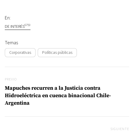
En:
6753
DE INTERÉS
Temas
Corporativas
Políticas públicas
Navegación de entradas
Previo
PREVIO
Mapuches recurren a la Justicia contra
Hidroeléctrica en cuenca binacional Chile-
Argentina
SIGUIENTE
Si