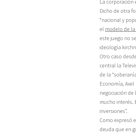
La corporación 
Dicho de otra fo
“nacional y pop
el
modelo de la 
este juego no s
ideología kirchn
Otro caso desde
central la Telev
de la “soberanía
Economía, Axel K
negociación de 
mucho interés. 
inversiones”.
Como expresó el
deuda que en gr