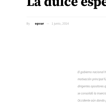
La dulce esp
By
opsur
1 junio, 2014
El gobierno nacional h
motivación principal fu
dirigentes opositores 
se consolidó la inserc
Occidente aún dando pe