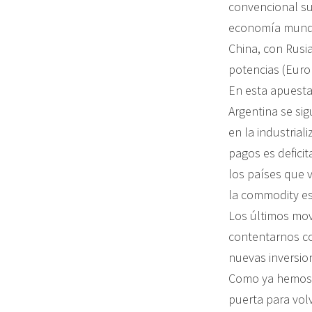
convencional su
economía mundo,
China, con Rusia
potencias (Euro
En esta apuesta 
Argentina se si
en la industrial
pagos es defici
los países que 
la commodity es
Los últimos mo
contentarnos co
nuevas inversio
Como ya hemos a
puerta para volv