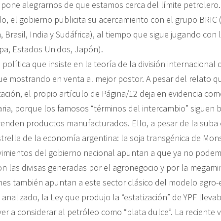
pone alegrarnos de que estamos cerca del límite petrolero.
 el gobierno publicita su acercamiento con el grupo BRIC (
, Brasil, India y Sudáfrica), al tiempo que sigue jugando con l
pa, Estados Unidos, Japón).
política que insiste en la teoría de la división internacional d
gue mostrando en venta al mejor postor. A pesar del relato q
ización, el propio artículo de Página/12 deja en evidencia co
taria, porque los famosos “términos del intercambio” siguen 
venden productos manufacturados. Ello, a pesar de la suba 
trella de la economía argentina: la soja transgénica de Mon
vimientos del gobierno nacional apuntan a que ya no pode
n las divisas generadas por el agronegocio y por la megamine
nes también apuntan a este sector clásico del modelo agro-
nalizado, la Ley que produjo la “estatización” de YPF llevab
er a considerar al petróleo como “plata dulce”. La reciente vi