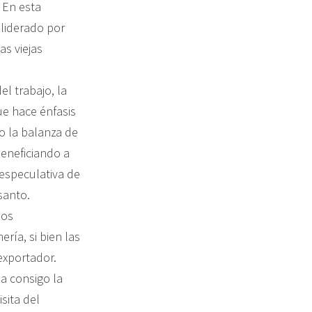
 En esta
liderado por
as viejas
el trabajo, la
ue hace énfasis
mo la balanza de
beneficiando a
especulativa de
santo.
mos
ría, si bien las
exportador.
a consigo la
sita del