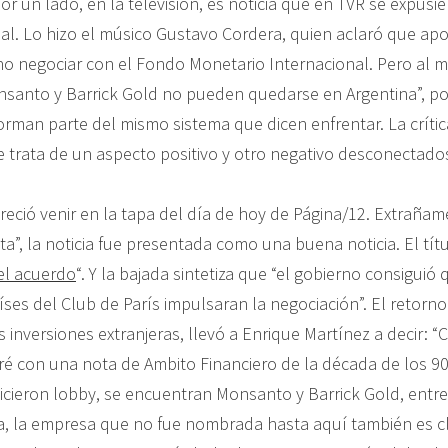
or un lado, en la televisión, es noticia que en TVR se expusier
al. Lo hizo el músico Gustavo Cordera, quien aclaró que apo
o negociar con el Fondo Monetario Internacional. Pero al 
santo y Barrick Gold no pueden quedarse en Argentina”, po
rman parte del mismo sistema que dicen enfrentar. La críti
e trata de un aspecto positivo y otro negativo desconectados
reció venir en la tapa del día de hoy de Página/12. Extraña
sta”, la noticia fue presentada como una buena noticia. El tít
el acuerdo
“. Y la bajada sintetiza que “el gobierno consiguió
es del Club de París impulsaran la negociación”. El retorno
 inversiones extranjeras, llevó a Enrique Martínez a decir: 
ré con una nota de Ambito Financiero de la década de los 90”
cieron lobby, se encuentran Monsanto y Barrick Gold, entr
a, la empresa que no fue nombrada hasta aquí también es c