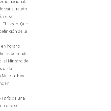
erno nacional.
orzar el relato
fundizar
 a Chevron. Que
efinición de la
 en horario
dir las bondades
, el Ministro de
s de la
a Muerta. Hay
ncien
e París de una
rno que se