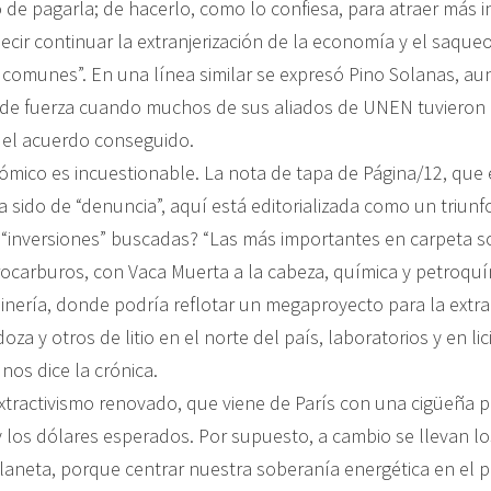
 de pagarla; de hacerlo, como lo confiesa, para atraer más 
decir continuar la extranjerización de la economía y el saque
s comunes”. En una línea similar se expresó Pino Solanas, a
rde fuerza cuando muchos de sus aliados de UNEN tuvieron
 el acuerdo conseguido.
mico es incuestionable. La nota de tapa de Página/12, que 
 sido de “denuncia”, aquí está editorializada como un triunf
 “inversiones” buscadas? “Las más importantes en carpeta s
rocarburos, con Vaca Muerta a la cabeza, química y petroquí
inería, donde podría reflotar un megaproyecto para la extra
za y otros de litio en el norte del país, laboratorios y en li
 nos dice la crónica.
extractivismo renovado, que viene de París con una cigüeña p
y los dólares esperados. Por supuesto, a cambio se llevan lo
planeta, porque centrar nuestra soberanía energética en el 