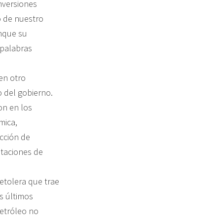
inversiones
o de nuestro
unque su
 palabras
en otro
o del gobierno.
on en los
mica,
cción de
citaciones de
etolera que trae
s últimos
petróleo no