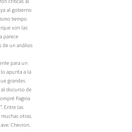
on críticas al
ya al gobierno
mismo tiempo
rque son las
ca parece
 de un análisis
mente para un
ulo apunta a la
 que grandes
 al discurso de
“Compré Pagina
. Entre las
e muchas otras.
lave: Chevron.