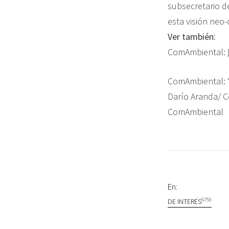
subsecretario d
esta visión neo-
Ver también:
ComAmbiental:
ComAmbiental: 
Darío Aranda/ 
ComAmbiental
En:
6753
DE INTERÉS