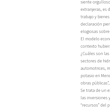
siente orgulloso
extranjeras, es 
trabajo y biene
declaración pie
elogiosas sobre
El modelo econó
contexto hubiera
¿Cuáles son las
sectores de hid
automotrices, m
potasio en Mendo
obras públicas”,
Se trata de un 
las inversiones 
“recursos” del 