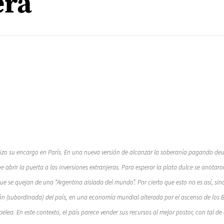
era
izo su encargo en París. En una nueva versión de alcanzar la soberanía pagando deud
e abrir la puerta a las inversiones extranjeras. Para esperar la plata dulce se anotar
que se quejan de una “Argentina aislada del mundo”. Por cierto que esto no es así, si
ión (subordinada) del país, en una economía mundial alterada por el ascenso de los 
lea. En este contexto, el país parece vender sus recursos al mejor postor, con tal de 