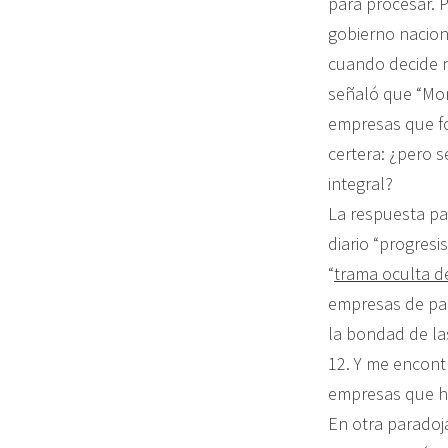
para procesar. P
gobierno nacion
cuando decide n
señaló que “Mon
empresas que fo
certera: ¿pero s
integral?
La respuesta pa
diario “progresi
“
trama oculta d
empresas de país
la bondad de las
12. Y me encont
empresas que hi
En otra paradoj