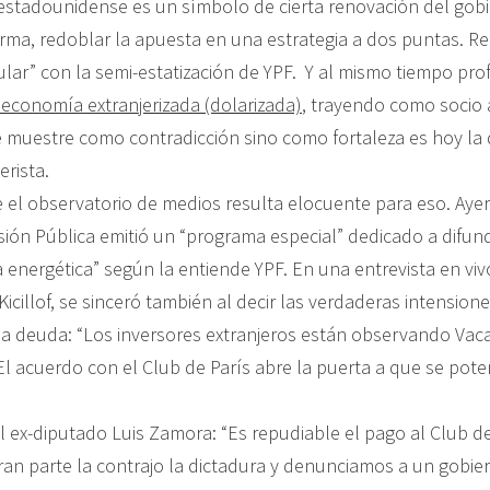
estadounidense es un símbolo de cierta renovación del gobi
rma, redoblar la apuesta en una estrategia a dos puntas. Ref
ular” con la semi-estatización de YPF. Y al mismo tiempo pro
economía extranjerizada (dolarizada)
, trayendo como socio
e muestre como contradicción sino como fortaleza es hoy la d
erista.
 el observatorio de medios resulta elocuente para eso. Ayer
isión Pública emitió un “programa especial” dedicado a difun
 energética” según la entiende YPF. En una entrevista en vivo
icillof, se sinceró también al decir las verdaderas intensione
la deuda: “Los inversores extranjeros están observando Vac
El acuerdo con el Club de París abre la puerta a que se pote
 ex-diputado Luis Zamora: “Es repudiable el pago al Club d
an parte la contrajo la dictadura y denunciamos a un gobie