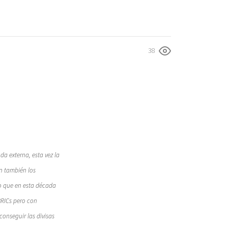
38
a externa, esta vez la
on también los
no que en esta década
BRICs pero con
conseguir las divisas