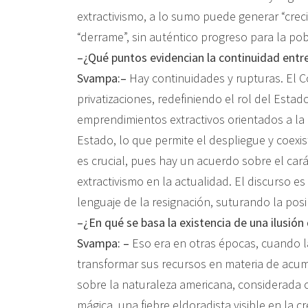
extractivismo, a lo sumo puede generar “crec
“derrame”, sin auténtico progreso para la po
–¿Qué puntos evidencian la continuidad entr
Svampa:–
Hay continuidades y rupturas. El Co
privatizaciones, redefiniendo el rol del Est
emprendimientos extractivos orientados a la 
Estado, lo que permite el despliegue y coexi
es crucial, pues hay un acuerdo sobre el carác
extractivismo en la actualidad. El discurso es 
lenguaje de la resignación, suturando la pos
–¿En qué se basa la existencia de una ilusión 
Svampa: –
Eso era en otras épocas, cuando l
transformar sus recursos en materia de acumu
sobre la naturaleza americana, considerada 
mágica, una fiebre eldoradista visible en la 