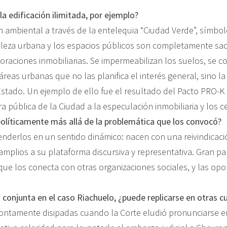
a edificación ilimitada, por ejemplo?
ón ambiental a través de la entelequia “Ciudad Verde”, símbo
eza urbana y los espacios públicos son completamente sacrif
oraciones inmobiliarias. Se impermeabilizan los suelos, se c
reas urbanas que no las planifica el interés general, sino la
Estado. Un ejemplo de ello fue el resultado del Pacto PRO-K
a pública de la Ciudad a la especulación inmobiliaria y los c
líticamente más allá de la problemática que los convocó?
derlos en un sentido dinámico: nacen con una reivindicaci
mplios a su plataforma discursiva y representativa. Gran pa
ue los conecta con otras organizaciones sociales, y las op
n conjunta en el caso Riachuelo, ¿puede replicarse en otras 
ontamente disipadas cuando la Corte eludió pronunciarse en