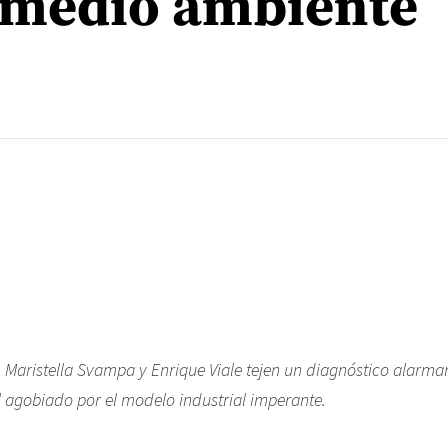
 medio ambiente
. Maristella Svampa y Enrique Viale tejen un diagnóstico alarma
 agobiado por el modelo industrial imperante.