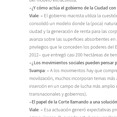
–¿Y cómo actúa el gobierno de la Ciudad con l
Viale: –
El gobierno macrista utiliza la cuesti
consolidó un modelo donde la (poca) natural
ciudad y la generación de renta para las corp
avanza sobre las superficies absorbentes en á
privilegios que le conceden los poderes del 
2012– que entregó casi 200 hectáreas de tierr
–¿Los movimientos sociales pueden pensar po
Svampa: –
A los movimientos hay que compren
movilización, muchos incorporan temas más a
inserción en un campo de lucha más amplio q
transnacionales y gobiernos).
–El papel de la Corte llamando a una solució
Viale: –
Esa actuación generó expectativas pr