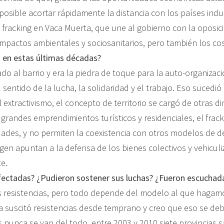
osible acortar rápidamente la distancia con los países indust
racking en Vaca Muerta, que une al gobierno con la oposició
impactos ambientales y sociosanitarios, pero también los co
o en estas últimas décadas?
gado al barrio y era la piedra de toque para la auto-organizaci
 el sentido de la lucha, la solidaridad y el trabajo. Eso suc
el extractivismo, el concepto de territorio se cargó de otra
grandes emprendimientos turísticos y residenciales, el frack
lidades, y no permiten la coexistencia con otros modelos de des
gen apuntan a la defensa de los bienes colectivos y vehiculi
te.
ectadas? ¿Pudieron sostener sus luchas? ¿Fueron escuchad
 resistencias, pero todo depende del modelo al que hagamos
ía suscitó resistencias desde temprano y creo que eso se deb
 nunca se van del todo, entre 2003 y 2010 siete provincias 