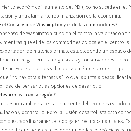
imiento económico” (aumento del PBI), como sucede en el Pe
blación y una alarmante reprimarización de la economía.
e el Consenso de Washington y el de las commodities?
nsenso de Washington puso en el centro la valorización fina
ado, mientras que el de los commodities coloca en el centro 
exportación de materias primas, estableciendo un espacio de 
stencia entre gobiernos progresistas y conservadores o neo
ter irrevocable o irresistible de la dinámica propia del perío
que “no hay otra alternativa”, lo cual apunta a descalificar la
ibilidad de pensar otras opciones de desarrollo.
desarrollista en la región?
a cuestión ambiental estaba ausente del problema y todo re
lación y desarrollo. Pero la ilusión desarrollista está cone
como extraordinariamente pródiga en recursos naturales. Es
creencia de que, gracias a las oportunidades económicas actua