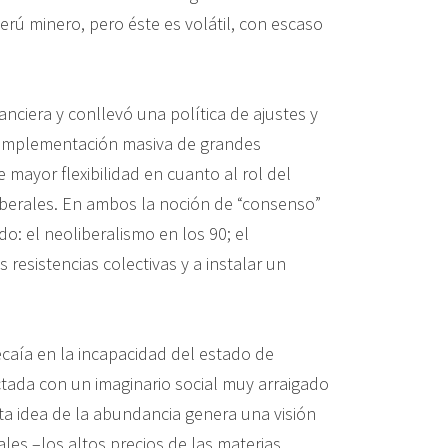
rú minero, pero éste es volátil, con escaso
nciera y conllevó una política de ajustes y
la implementación masiva de grandes
mayor flexibilidad en cuanto al rol del
liberales. En ambos la noción de “consenso”
do: el neoliberalismo en los 90; el
s resistencias colectivas y a instalar un
caía en la incapacidad del estado de
ctada con un imaginario social muy arraigado
ta idea de la abundancia genera una visión
les –los altos precios de las materias