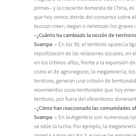
primas– y la creciente demanda de China, es p
que hoy vemos detrás del consenso sobre el f
buscan creer; niegan o minimizan los graves 
–¿Cuánto ha cambiado la noción de territori
Svampa: –
En los 90, el territorio aparecía li
repolitización de las relaciones sociales, en
en los últimos años, frente a la expansión d
como el de agronegocio, la megaminería, los 
territorio, generan una colisión de territoria
movimientos socio-territoriales que hoy emer
territorio, por fuera del eficientismo dominan
–¿Cómo han reaccionado las comunidades af
Svampa: –
En la Argentina son numerosas las
se sitúe la lucha. Por ejemplo, la megaminer
minería a gran escala. Y aunque las empresas