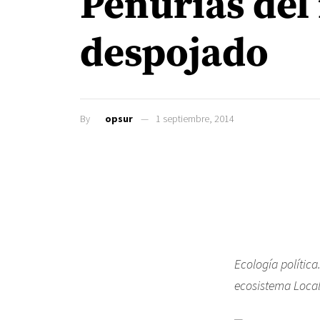
Penurias del
despojado
By
opsur
1 septiembre, 2014
Ecología política
ecosistema Local