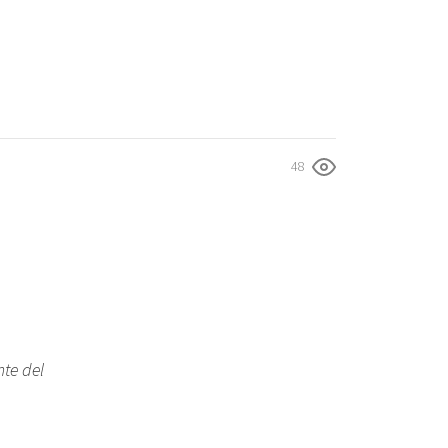
48
nte del