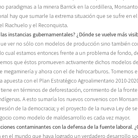
mo paradigmas a la minera Barrick en la cordillera, Monsanto
torial hay que sumarle la extrema situación que se sufre en 
l Riachuelo y el Reconquista.
 las instancias gubernamentales? ¿Dónde se vuelve más visib
 que ver no sólo con modelos de producción sino también 
lo cual estamos entonces frente a un problema de fondo, de o
 vemos que éstos promueven activamente dichos modelos de m
de megaminería y ahora con el de hidrocarburos. Tomemos el 
 la apuesta con el Plan Estratégico Agroalimentario 2010-20
 tiene en términos de deforestación, corrimiento de la front
 indígenas. A esto sumaría los nuevos convenios con Monsan
gresión de la democracia; y el proyecto de la nueva Ley de se
ronegocio como modelo de maldesarrollo es cada vez mayor.
ciones contaminantes con la defensa de la fuente laboral. ¿
n en el mundo que haya logrado un verdadero desarrollo so