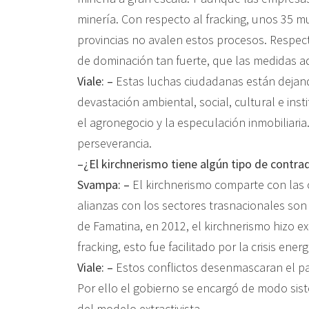
minería. Con respecto al fracking, unos 35 m
provincias no avalen estos procesos. Respecto 
de dominación tan fuerte, que las medidas a
Viale: –
Estas luchas ciudadanas están dejando
devastación ambiental, social, cultural e inst
el agronegocio y la especulación inmobiliari
perseverancia.
–¿El kirchnerismo tiene algún tipo de contr
Svampa: –
El kirchnerismo comparte con las c
alianzas con los sectores trasnacionales so
de Famatina, en 2012, el kirchnerismo hizo e
fracking, esto fue facilitado por la crisis ene
Viale: –
Estos conflictos desenmascaran el pa
Por ello el gobierno se encargó de modo sis
del modelo extractivista.