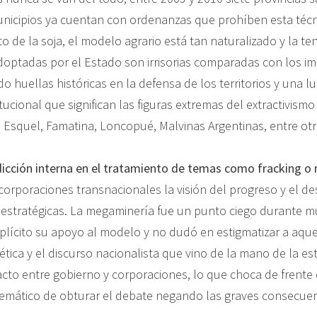
unicipios ya cuentan con ordenanzas que prohíben esta técni
de la soja, el modelo agrario está tan naturalizado y la tend
doptadas por el Estado son irrisorias comparadas con los i
 huellas históricas en la defensa de los territorios y una l
itucional que significan las figuras extremas del extractivismo
a. Esquel, Famatina, Loncopué, Malvinas Argentinas, entre o
adicción interna en el tratamiento de temas como fracking o
orporaciones transnacionales la visión del progreso y el desa
n estratégicas. La megaminería fue un punto ciego durante
xplícito su apoyo al modelo y no dudó en estigmatizar a aque
rgética y el discurso nacionalista que vino de la mano de la es
cto entre gobierno y corporaciones, lo que choca de frente 
temático de obturar el debate negando las graves consecuenc