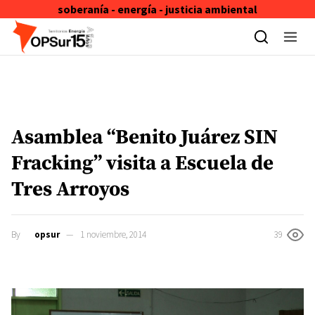
soberanía - energía - justicia ambiental
Skip to content
Asamblea “Benito Juárez SIN
Fracking” visita a Escuela de
Tres Arroyos
By
opsur
1 noviembre, 2014
39