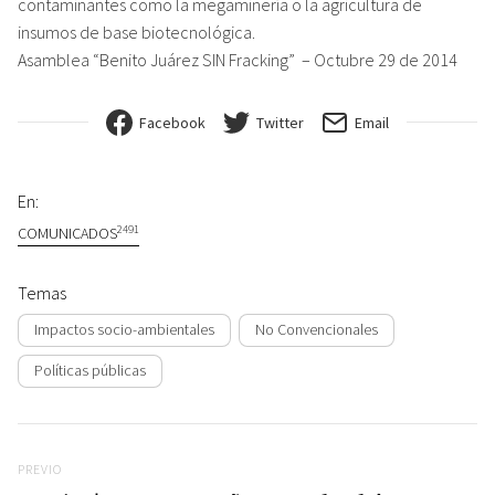
contaminantes como la megaminería o la agricultura de
insumos de base biotecnológica.
Asamblea “Benito Juárez SIN Fracking” – Octubre 29 de 2014
Facebook
Twitter
Email
En:
2491
COMUNICADOS
Temas
Impactos socio-ambientales
No Convencionales
Políticas públicas
Navegación de entradas
Previo
PREVIO