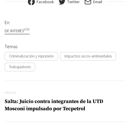
Facebook
Twitter
Email
En:
6753
DE INTERÉS
Temas
Criminalización y represión
Impactos socio-ambientales
Trabajadores
Navegación de entradas
Previo
PREVIO
Salta: Juicio contra integrantes de la UTD
Mosconi impulsado por Tecpetrol