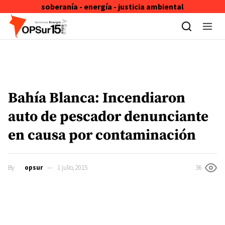
soberanía - energía - justicia ambiental
Skip to content
Bahía Blanca: Incendiaron
auto de pescador denunciante
en causa por contaminación
By
opsur
1 julio, 2015
36