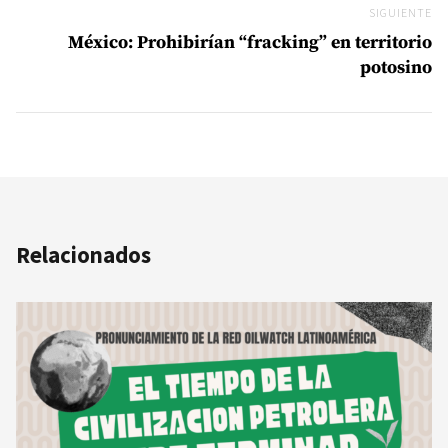
SIGUIENTE
Si
México: Prohibirían “fracking” en territorio
potosino
Relacionados