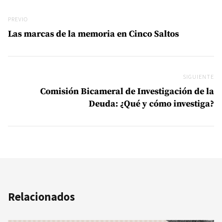
Navegación de entradas
Previo
PREVIO
Las marcas de la memoria en Cinco Saltos
SIGUIENTE
Si
Comisión Bicameral de Investigación de la
Deuda: ¿Qué y cómo investiga?
Relacionados