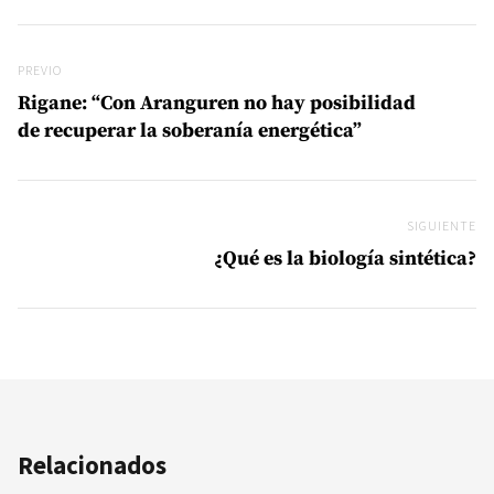
Navegación de entradas
Previo
PREVIO
Rigane: “Con Aranguren no hay posibilidad
de recuperar la soberanía energética”
SIGUIENTE
Si
¿Qué es la biología sintética?
Relacionados