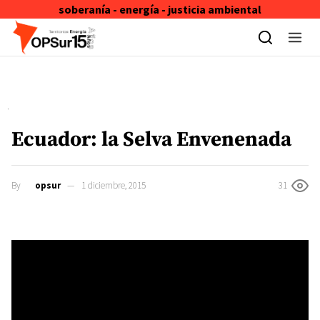
soberanía - energía - justicia ambiental
Skip to content
Ecuador: la Selva Envenenada
By
opsur
1 diciembre, 2015
31