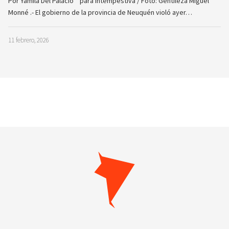
Por Yamila Del Palacio * para Intempestiva / Foto: Gentileza Miguel
Monné .- El gobierno de la provincia de Neuquén violó ayer…
11 febrero, 2026