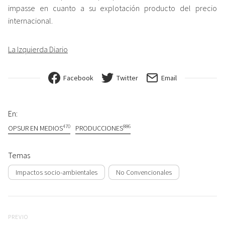
impasse en cuanto a su explotación producto del precio
internacional.
La Izquierda Diario
Facebook
Twitter
Email
En:
470
886
OPSUR EN MEDIOS
PRODUCCIONES
Temas
Impactos socio-ambientales
No Convencionales
Navegación de entradas
Previo
PREVIO