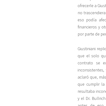
ofrecerle a Gius
no trascendiera
eso podía afec
financieros y 
por parte de pe
Giustiniani repl
que el solo qu
contrato se e
inconsistentes,
aclaró que, más
que cumplir la 
resultaba incond
y el Dr. Bullri
antes de eso,