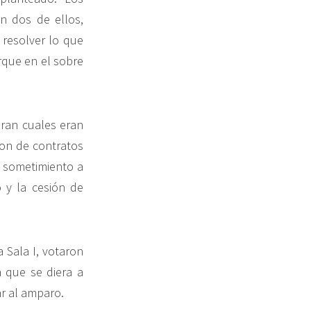
on dos de ellos,
 resolver lo que
rque en el sobre
eran cuales eran
ron de contratos
l sometimiento a
o y la cesión de
 Sala I, votaron
a que se diera a
r al amparo.