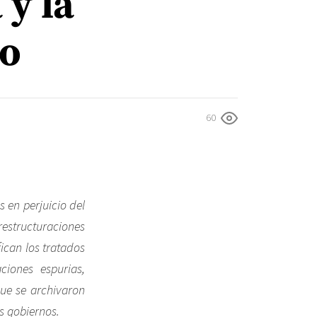
 y la
ho
60
s en perjuicio del
restructuraciones
fican los tratados
iones espurias,
que se archivaron
s gobiernos.