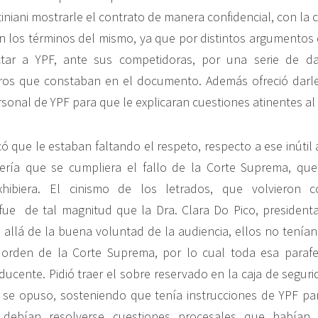
tiniani mostrarle el contrato de manera confidencial, con la
n los términos del mismo, ya que por distintos argumentos
tar a YPF, ante sus competidoras, por una serie de da
otros que constaban en el documento. Además ofreció darl
rsonal de YPF para que le explicaran cuestiones atinentes al
icó que le estaban faltando el respeto, respecto a ese inúti
ería que se cumpliera el fallo de la Corte Suprema, qu
xhibiera. El cinismo de los letrados, que volvieron 
 fue de tal magnitud que la Dra. Clara Do Pico, presidenta
 allá de la buena voluntad de la audiencia, ellos no tenían 
orden de la Corte Suprema, por lo cual toda esa parafern
ucente. Pidió traer el sobre reservado en la caja de seguri
ch se opuso, sosteniendo que tenía instrucciones de YPF p
 debían resolverse cuestiones procesales que habían 