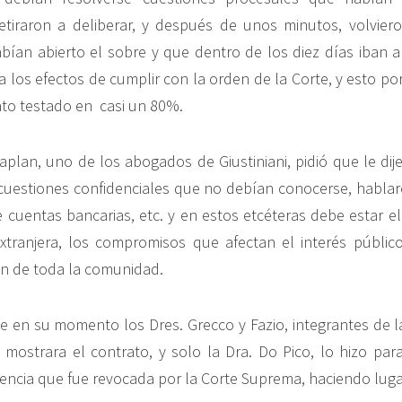
etiraron a deliberar, y después de unos minutos, volvier
bían abierto el sobre y que dentro de los diez días iban a
a los efectos de cumplir con la orden de la Corte, y esto po
ato testado en casi un 80%.
aplan, uno de los abogados de Giustiniani, pidió que le dij
cuestiones confidenciales que no debían conocerse, habla
e cuentas bancarias, etc. y en estos etcéteras debe estar e
 extranjera, los compromisos que afectan el interés públic
n de toda la comunidad.
e en su momento los Dres. Grecco y Fazio, integrantes de la
mostrara el contrato, y solo la Dra. Do Pico, lo hizo par
tencia que fue revocada por la Corte Suprema, haciendo luga