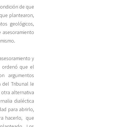
 condición de que
 que plantearon,
tos geológicos,
e asesoramiento
 mismo.
l asesoramiento y
e ordenó que el
con argumentos
 del Tribunal le
otra alternativa
alia dialéctica
dad para abrirlo,
ara hacerlo, que
planteado. Los