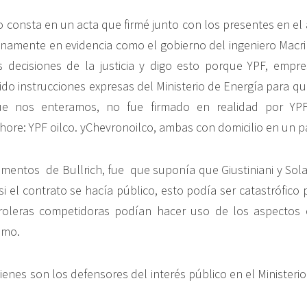
 consta en un acta que firmé junto con los presentes en el 
namente en evidencia como el gobierno del ingeniero Macr
s decisiones de la justicia y digo esto porque YPF, empr
bido instrucciones expresas del Ministerio de Energía para 
que nos enteramos, no fue firmado en realidad por YPF
ore: YPF oilco. yChevronoilco, ambas con domicilio en un pa
mentos de Bullrich, fue que suponía que Giustiniani y Sol
 si el contrato se hacía público, esto podía ser catastrófico
roleras competidoras podían hacer uso de los aspectos c
smo.
enes son los defensores del interés público en el Ministeri