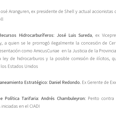
José Aranguren, ex presidente de Shell y actual accionistas 
ll
Recursos Hidrocarburíferos
:
José Luis Sureda
, ex Vicepr
, a quien se le prorrogó ilegalmente la concesión de Cer
esentación como AmicusCuriae en la Justicia de la Provinci
la ley de hidrocarburos y la posible comisión de ilícitos, 
 los Estados Unidos
laneamiento Estratégico: Daniel Redondo
. Ex Gerente de Ex
e Política Tarifaria: Andrés Chambuleyron
: Perito contra
iniciadas en el CIADI