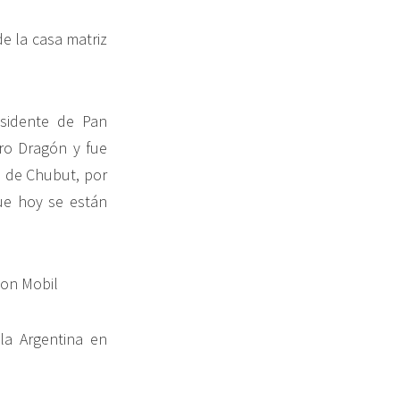
de la casa matriz
esidente de Pan
ro Dragón y fue
a de Chubut, por
que hoy se están
xon Mobil
 la Argentina en