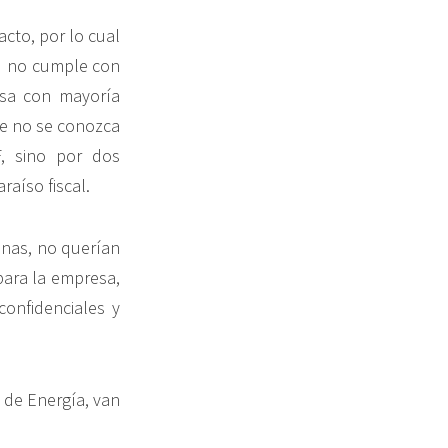
acto, por lo cual
i no cumple con
esa con mayoría
que no se conozca
, sino por dos
raíso fiscal.
anas, no querían
 para la empresa,
onfidenciales y
o de Energía, van