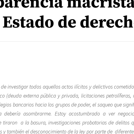
parencia macrista
l Estado de derec
e investigar todos aquellos actos ilícitos y delictivos cometido
co (deuda externa pública y privada, licitaciones petrolíferas, 
ilegios bancarios hacia los grupos de poder, el saqueo que signi
da debería asombrarme. Estoy acostumbrado a ver negociac
e tiraron a la basura, investigaciones probatorias de delitos 
s y también el desconocimiento de la ley por parte de diferente