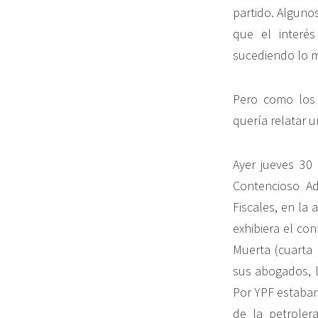
partido. Alguno
que el interé
sucediendo lo m
Pero como los 
quería relatar u
Ayer jueves 30 
Contencioso Adm
Fiscales, en la
exhibiera el co
Muerta (cuarta 
sus abogados, l
Por YPF estaban
de la petroler