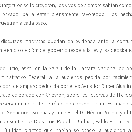
s ingenuos se lo creyeron, los vivos de siempre sabían cómo
s privado iba a estar plenamente favorecido. Los hec
uestran a cada paso.
discursos macristas quedan en evidencia ante la contun
n ejemplo de cómo el gobierno respeta la ley y las decisiones 
de junio, asistí en la Sala I de la Cámara Nacional de A
inistrativo Federal, a la audiencia pedida por Yacimient
 acción de amparo deducida por el ex Senador RubenGiustini
ntrato celebrado con Chevron, sobre las reservas de Hidro
reserva mundial de petróleo no convencional). Estabamos:
os Senadores Solanas y Linares, el Dr Héctor Polino, y el Dr
 presentes los Dres. Luis Rodolfo Bullrich, Pablo Perrino y 
a. Bullrich planteó que habían solicitado la audiencia a