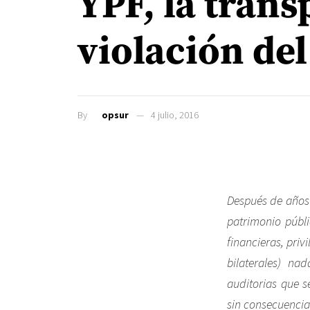
YPF, la trans
violación de
By
opsur
4 julio, 2016
Después de años d
patrimonio públi
financieras, priv
bilaterales) na
auditorias que s
sin consecuencia