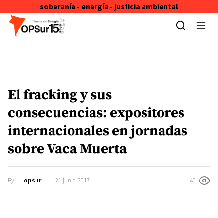
soberanía - energía - justicia ambiental
Skip to content
El fracking y sus
consecuencias: expositores
internacionales en jornadas
sobre Vaca Muerta
By
opsur
21 junio, 2017
40