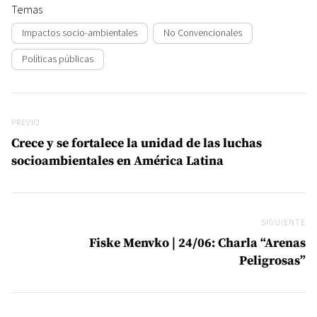
Temas
Impactos socio-ambientales
No Convencionales
Políticas públicas
Navegación de entradas
Previo
PREVIO
Crece y se fortalece la unidad de las luchas
socioambientales en América Latina
SIGUIENTE
Si
Fiske Menvko | 24/06: Charla “Arenas
Peligrosas”