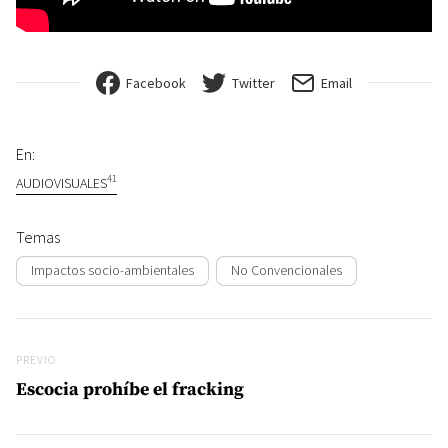
Facebook
Twitter
Email
En:
41
AUDIOVISUALES
Temas
Impactos socio-ambientales
No Convencionales
Navegación de entradas
Previo
PREVIO
Escocia prohíbe el fracking