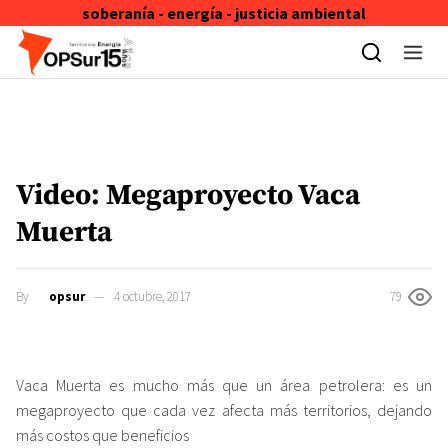
soberanía - energía - justicia ambiental
Skip to content
Video: Megaproyecto Vaca
Muerta
By
opsur
4 octubre, 2017
79
Vaca Muerta es mucho más que un área petrolera: es un
megaproyecto que cada vez afecta más territorios, dejando
más costos que beneficios