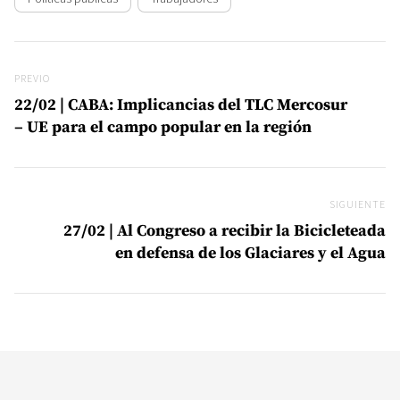
Navegación de entradas
Previo
PREVIO
22/02 | CABA: Implicancias del TLC Mercosur
– UE para el campo popular en la región
SIGUIENTE
Si
27/02 | Al Congreso a recibir la Bicicleteada
en defensa de los Glaciares y el Agua