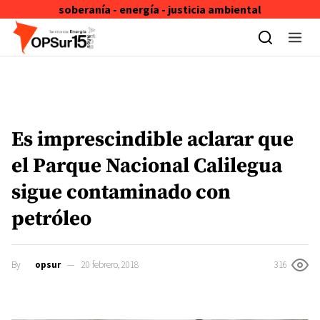
soberanía - energía - justicia ambiental
Skip to content
Es imprescindible aclarar que
el Parque Nacional Calilegua
sigue contaminado con
petróleo
By
opsur
20 febrero, 2018
316