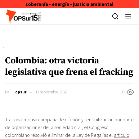
soberanía - energía - justicia ambiental
Skip to content
Colombia: otra victoria
legislativa que frena el fracking
By
opsur
11 septiembre, 2020
33
Tras una intensa campaña de difusión y sensibilización por parte
de organizaciones de la sociedad civil, el Congreso
colombiano resolvió eliminar de la Ley de Regalías el
artículo