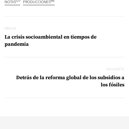
629
886
NOTAS
PRODUCCIONES
Navegación de entradas
Previo
PREVIO
La crisis socioambiental en tiempos de
pandemia
SIGUIENTE
Si
Detrás de la reforma global de los subsidios a
los fósiles