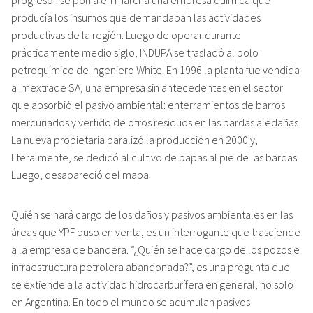
progreso’: se ponía en marcha una empresa química que
producía los insumos que demandaban las actividades
productivas de la región. Luego de operar durante
prácticamente medio siglo, INDUPA se trasladó al polo
petroquímico de Ingeniero White. En 1996 la planta fue vendida
a Imextrade SA, una empresa sin antecedentes en el sector
que absorbió el pasivo ambiental: enterramientos de barros
mercuriados y vertido de otros residuos en las bardas aledañas.
La nueva propietaria paralizó la producción en 2000 y,
literalmente, se dedicó al cultivo de papas al pie de las bardas.
Luego, desapareció del mapa.
Quién se hará cargo de los daños y pasivos ambientales en las
áreas que YPF puso en venta, es un interrogante que trasciende
a la empresa de bandera. “¿Quién se hace cargo de los pozos e
infraestructura petrolera abandonada?”, es una pregunta que
se extiende a la actividad hidrocarburífera en general, no solo
en Argentina. En todo el mundo se acumulan pasivos