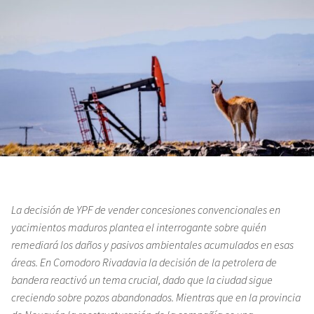
La decisión de YPF de vender concesiones convencionales en
yacimientos maduros plantea el interrogante sobre quién
remediará los daños y pasivos ambientales acumulados en esas
áreas. En Comodoro Rivadavia la decisión de la petrolera de
bandera reactivó un tema crucial, dado que la ciudad sigue
creciendo sobre pozos abandonados. Mientras que en la provincia