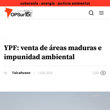
soberanía - energía - justicia ambiental
Skip to content
YPF: venta de áreas maduras e
impunidad ambiental
By
Talcahuano
1 julio, 2024
1.038