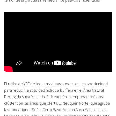
El retiro de YPF de áreas maduras puede ser una oportunidad
para reducir la actividad hidrocarburífera en el Área Natural
Protegida Auca Mahuida. En Neuquén la empresa creó dos
clúster con las áreas que oferta. El Neuquén Norte, que agrupa
las concesiones Señal Cerro Bayo, Volcán Auca Mahuida, Las
Manadas y Don Ruiz; y el Neuquén Sur, compuesto por Al Norte