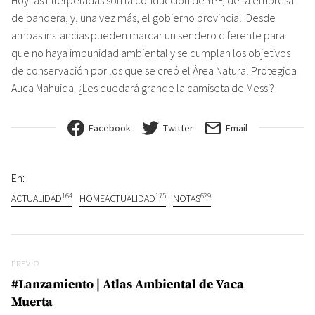
de bandera, y, una vez más, el gobierno provincial. Desde
ambas instancias pueden marcar un sendero diferente para
que no haya impunidad ambiental y se cumplan los objetivos
de conservación por los que se creó el Área Natural Protegida
Auca Mahuida. ¿Les quedará grande la camiseta de Messi?
Facebook
Twitter
Email
En:
164
175
629
ACTUALIDAD
HOMEACTUALIDAD
NOTAS
Navegación de entradas
Previo
PREVIO
#Lanzamiento | Atlas Ambiental de Vaca
Muerta