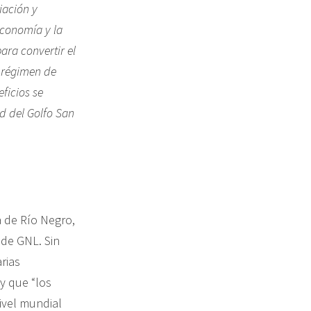
iación y
economía y la
ara convertir el
l régimen de
ficios se
d del Golfo San
a de Río Negro,
 de GNL. Sin
rias
y que “los
ivel mundial