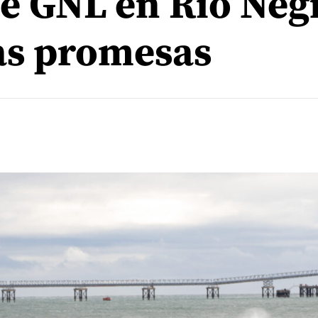
de GNL en Río Neg
las promesas