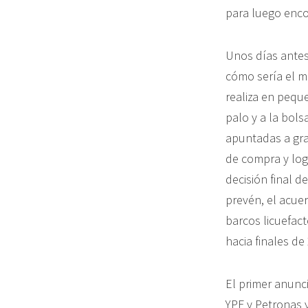
para luego encon
Unos días antes
cómo sería el m
realiza en pequ
palo y a la bols
apuntadas a gr
de compra y logr
decisión final 
prevén, el acue
barcos licuefact
hacia finales de
El primer anunc
YPF y Petronas y