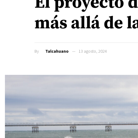
El proyecto 
más allá de 
By
Talcahuano
13 agosto, 2024