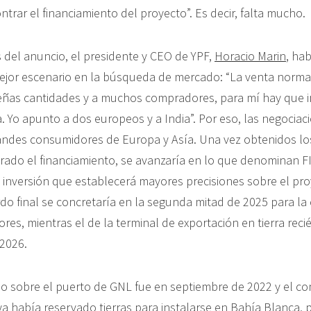
trar el financiamiento del proyecto”. Es decir, falta mucho.
 del anuncio, el presidente y CEO de YPF,
Horacio Marin
, ha
ejor escenario en la búsqueda de mercado: “La venta norma
eñas cantidades y a muchos compradores, para mí hay que ir 
a. Yo apunto a dos europeos y a India”. Por eso, las negociac
andes consumidores de Europa y Asía. Una vez obtenidos l
ado el financiamiento, se avanzaría en lo que denominan FID
de inversión que establecerá mayores precisiones sobre el pr
rdo final se concretaría en la segunda mitad de 2025 para la
ores, mientras el de la terminal de exportación en tierra recié
 2026.
io sobre el puerto de GNL fue en septiembre de 2022 y el co
a había reservado tierras para instalarse en Bahía Blanca, p