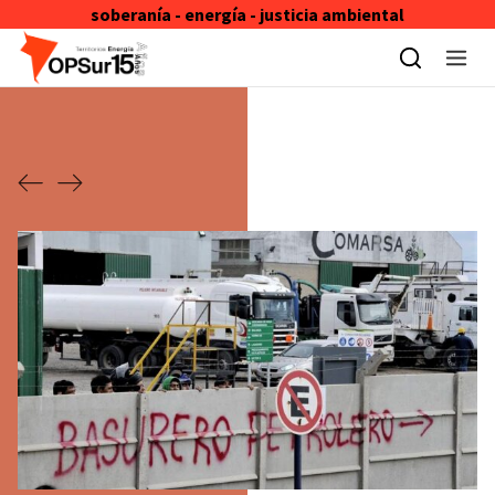
soberanía - energía - justicia ambiental
Skip to content