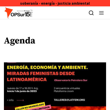
soberanía - energía - justicia ambiental
Skip to content
Agenda