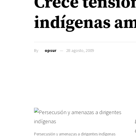
Crece tensió
indígenas am
By
opsur
28 agosto, 2009
Persecusión y amenazas a dirigentes indígenas