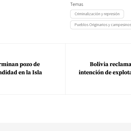
Temas
Criminalización y represión
Pueblos Originarios y campesino
ión de entradas
erminan pozo de
Bolivia reclama
didad en la Isla
intención de explot