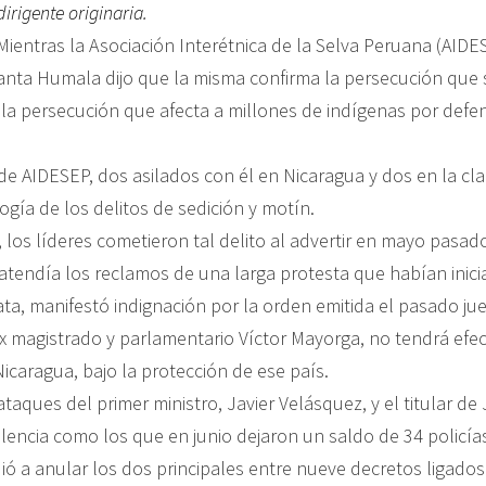
dirigente originaria.
Mientras la Asociación Interétnica de la Selva Peruana (A
llanta Humala dijo que la misma confirma la persecución que s
la persecución que afecta a millones de indígenas por defend
de AIDESEP, dos asilados con él en Nicaragua y dos en la c
ía de los delitos de sedición y motín.
 los líderes cometieron tal delito al advertir en mayo pasa
 atendía los reclamos de una larga protesta que habían inicia
ata, manifestó indignación por la orden emitida el pasado ju
x magistrado y parlamentario Víctor Mayorga, no tendrá efe
caragua, bajo la protección de ese país.
taques del primer ministro, Javier Velásquez, y el titular de 
ncia como los que en junio dejaron un saldo de 34 policías 
ió a anular los dos principales entre nueve decretos ligados