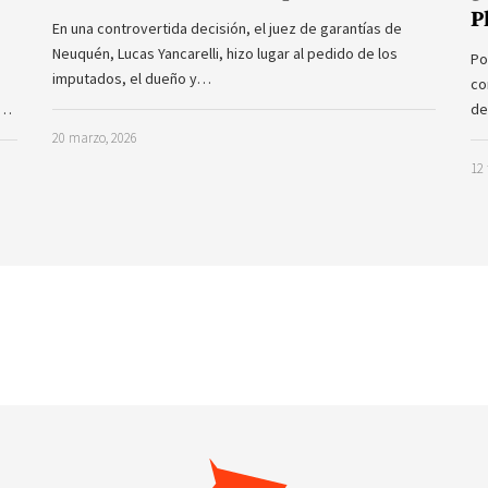
P
En una controvertida decisión, el juez de garantías de
Neuquén, Lucas Yancarelli, hizo lugar al pedido de los
Po
imputados, el dueño y…
co
a…
de
20 marzo, 2026
12 