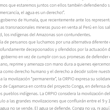
amos que estaremos juntos con ellos también defendiendo s
mercancía, el agua es un derecho!”.
 gobierno de Humala, que recientemente ante los represent
s transnacionales mineras puso en venta al Perú en los sa
d, los indígenas del Amazonas son contundentes.
a de peruanos que luchamos por una alternativa diferente 
ofundamente decepcionados y ofendidos por la actuación d
 gobierno en vez de cumplir con sus promesas de defender e
ano, reprime y amenaza con mano dura a quienes ejercemos
a como derecho humano y el derecho a decidir sobre nuestros
a la movilización “permanente”, la ORPIO expresa su solidar
o de Cajamarca en contra del proyecto Conga, en defensa del
os pueblos indígenas. La ORPIO considera la movilización de
lo a las grandes movilizaciones que confluirán entre el 9 y 
 agua no se vende. El agua se defiende. Conga no va, ni aquí,