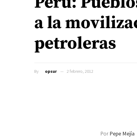
Perú: Puebl
a la moviliza
petroleras
By
opsur
2 febrero, 2012
Por
Pepe Mejía