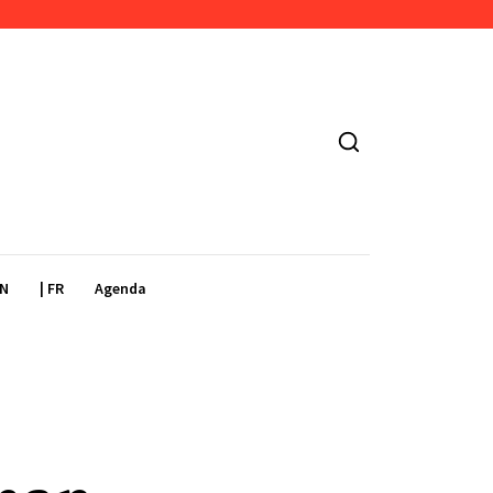
EN
| FR
Agenda