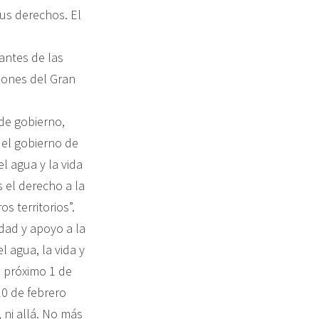
us derechos. El
antes de las
lones del Gran
de gobierno,
el gobierno de
l agua y la vida
 el derecho a la
 territorios”.
idad y apoyo a la
 agua, la vida y
l próximo 1 de
10 de febrero
 ni allá. No más