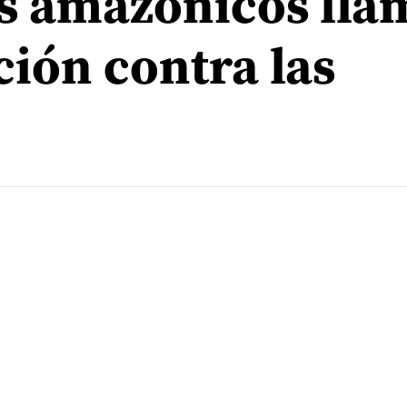
os amazónicos ll
ción contra las