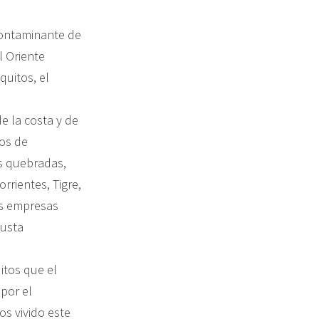
contaminante de
l Oriente
quitos, el
e la costa y de
ños de
as quebradas,
rrientes, Tigre,
as empresas
justa
itos que el
 por el
os vivido este