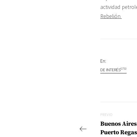
actividad petrol
Rebelión
En:
6753
DE INTERÉS
Navegac
Previo
PREVIO
Buenos Aires
Puerto Regas