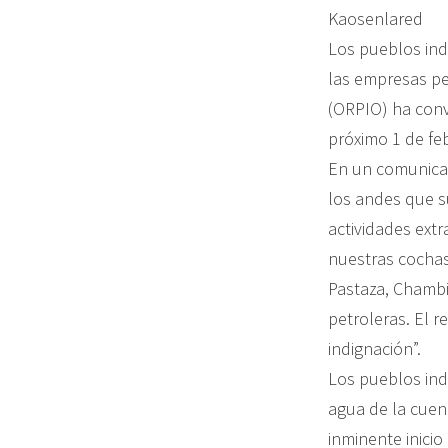
Kaosenlared
Los pueblos ind
las empresas pe
(ORPIO) ha convo
próximo 1 de fe
En un comunicad
los andes que s
actividades ext
nuestras cochas,
Pastaza, Chambi
petroleras. El 
indignación”.
Los pueblos ind
agua de la cuenc
inminente inicio