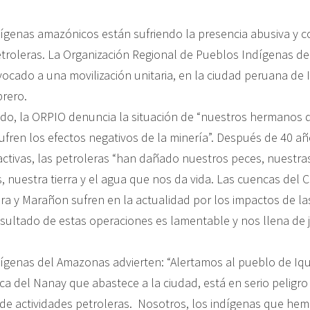
ígenas amazónicos están sufriendo la presencia abusiva y 
troleras. La Organización Regional de Pueblos Indígenas de
cado a una movilización unitaria, en la ciudad peruana de I
brero.
o, la ORPIO denuncia la situación de “nuestros hermanos d
ufren los efectos negativos de la minería”. Después de 40 a
ractivas, las petroleras “han dañado nuestros peces, nuestr
 nuestra tierra y el agua que nos da vida. Las cuencas del Co
ra y Marañon sufren en la actualidad por los impactos de l
resultado de estas operaciones es lamentable y nos llena de 
ígenas del Amazonas advierten: “Alertamos al pueblo de Iqu
a del Nanay que abastece a la ciudad, está en serio peligro
 de actividades petroleras. Nosotros, los indígenas que hem