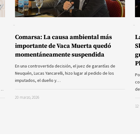
Comarsa: La causa ambiental más
L
importante de Vaca Muerta quedó
S
momentáneamente suspendida
g
P
En una controvertida decisión, el juez de garantías de
Neuquén, Lucas Yancarelli, hizo lugar al pedido de los
Po
imputados, el dueño y…
co
a…
de
20 marzo, 2026
12 