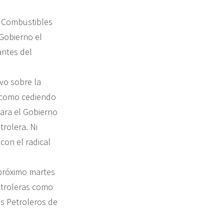
y Combustibles
Gobierno el
antes del
vo sobre la
o como cediendo
ara el Gobierno
rolera. Ni
 con el radical
 próximo martes
etroleras como
s Petroleros de