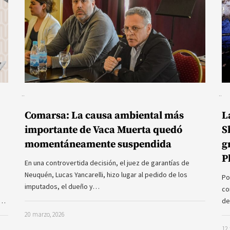
Comarsa: La causa ambiental más
L
importante de Vaca Muerta quedó
S
momentáneamente suspendida
g
P
En una controvertida decisión, el juez de garantías de
Neuquén, Lucas Yancarelli, hizo lugar al pedido de los
Po
imputados, el dueño y…
co
a…
de
20 marzo, 2026
12 