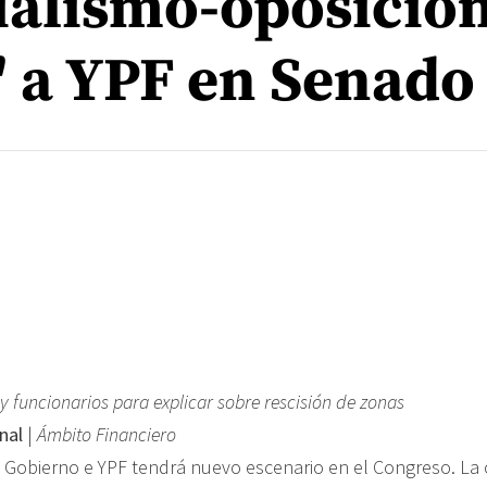
ialismo-oposició
" a YPF en Senado
 y funcionarios para explicar sobre rescisión de zonas
nal
|
Ámbito Financiero
el Gobierno e YPF tendrá nuevo escenario en el Congreso. La