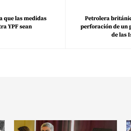
ión de entradas
a que las medidas
Petrolera británi
ra YPF sean
perforación de un 
de las 