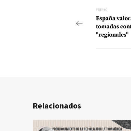
Navegac
Previo
PREVIO
España valor
tomadas cont
"regionales"
Relacionados