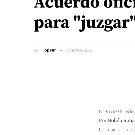
Acuerdo ofic
para "juzgar
By
opsur
16 marzo, 2012
Visita de De Vido
Por
Rubén Raba
La crisis entre 