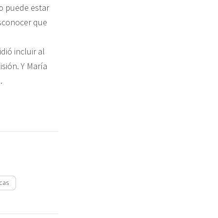
o puede estar
esconocer que
ió incluir al
sión. Y María
.
icas