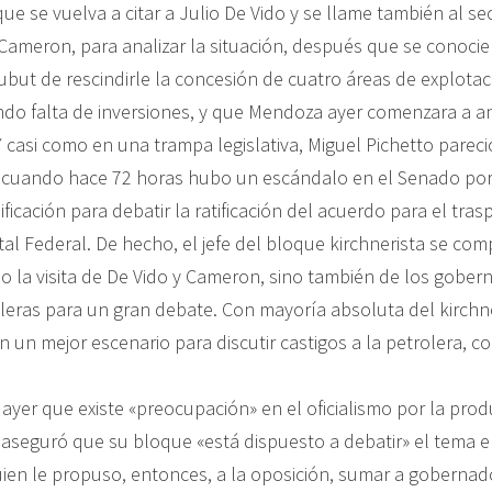
 que se vuelva a citar a Julio De Vido y se llame también al se
Cameron, para analizar la situación, después que se conocier
but de rescindirle la concesión de cuatro áreas de explotac
do falta de inversiones, y que Mendoza ayer comenzara a an
Y casi como en una trampa legislativa, Miguel Pichetto pareci
 cuando hace 72 horas hubo un escándalo en el Senado por l
ificación para debatir la ratificación del acuerdo para el tras
tal Federal. De hecho, el jefe del bloque kirchnerista se co
lo la visita de De Vido y Cameron, sino también de los gobe
oleras para un gran debate. Con mayoría absoluta del kirch
 un mejor escenario para discutir castigos a la petrolera, 
 ayer que existe «preocupación» en el oficialismo por la pro
 aseguró que su bloque «está dispuesto a debatir» el tema e
ien le propuso, entonces, a la oposición, sumar a gobernad