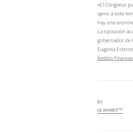
«El Congreso pu
ajeno a este te
hay una enorme 
La oposición aco
gobernador de R
Eugenia Estensso
Ámbito Financie
En:
6753
DE INTERÉS