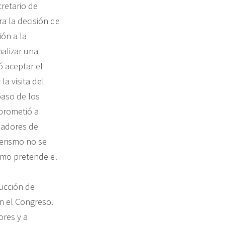
cretario de
a la decisión de
ión a la
alizar una
ó aceptar el
a visita del
paso de los
mprometió a
rnadores de
nerismo no se
como pretende el
ducción de
n el Congreso.
ores y a