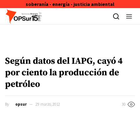
soberanía - energía - justicia ambiental
Skip to content
Según datos del IAPG, cayó 4
por ciento la producción de
petróleo
By
opsur
29 marzo, 2012
30