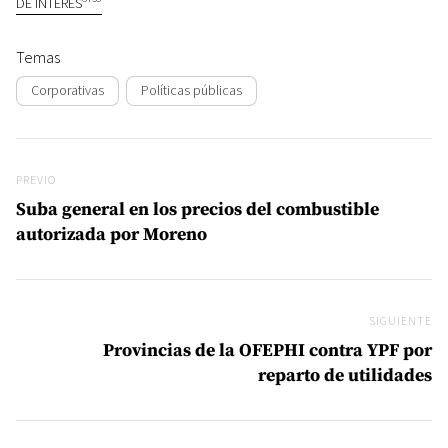
DE INTERÉS
Temas
Corporativas
Políticas públicas
Navegación de entradas
Previo
PREVIO
Suba general en los precios del combustible
autorizada por Moreno
SIGUIENTE
Si
Provincias de la OFEPHI contra YPF por
reparto de utilidades