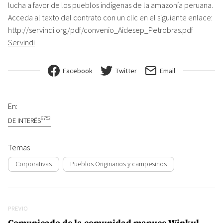
lucha a favor de los pueblos indígenas de la amazonía peruana.
Acceda al texto del contrato con un clic en el siguiente enlace:
http://servindi.org/pdf/convenio_Aidesep_Petrobras.pdf
Servindi
Facebook
Twitter
Email
En:
6753
DE INTERÉS
Temas
Corporativas
Pueblos Originarios y campesinos
Navegación de entradas
Previo
PREVIO