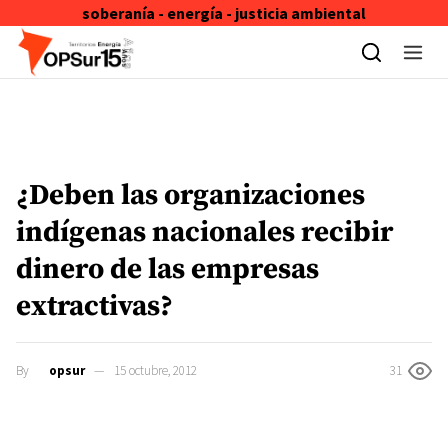
soberanía - energía - justicia ambiental
Skip to content
¿Deben las organizaciones
indígenas nacionales recibir
dinero de las empresas
extractivas?
By
opsur
15 octubre, 2012
31