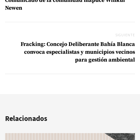
Comunicado de la comunidad mapuce Winkul
Newen
SIGUIENTE
Si
Fracking: Concejo Deliberante Bahía Blanca
convoca especialistas y municipios vecinos
para gestión ambiental
Relacionados