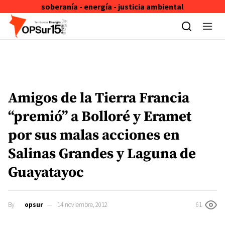
soberanía - energía - justicia ambiental
Skip to content
Amigos de la Tierra Francia
“premió” a Bolloré y Eramet
por sus malas acciones en
Salinas Grandes y Laguna de
Guayatayoc
By
opsur
14 noviembre, 2012
61