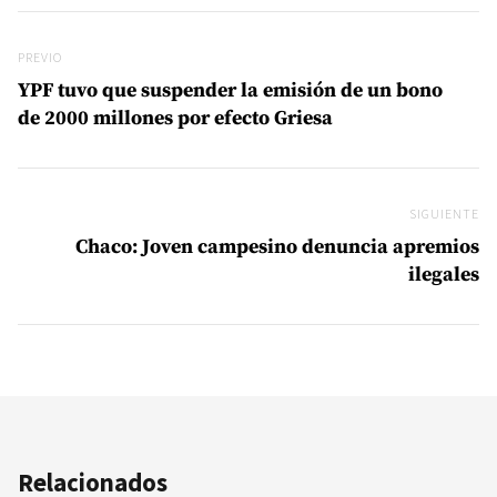
Navegación de entradas
Previo
PREVIO
YPF tuvo que suspender la emisión de un bono
de 2000 millones por efecto Griesa
SIGUIENTE
Si
Chaco: Joven campesino denuncia apremios
ilegales
Relacionados