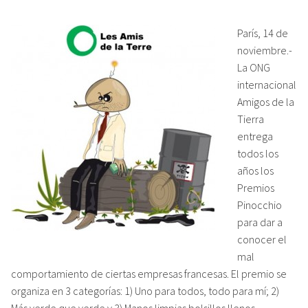
París, 14 de
noviembre.-
La ONG
internacional
Amigos de la
Tierra
entrega
todos los
años los
Premios
Pinocchio
para dar a
conocer el
mal
comportamiento de ciertas empresas francesas. El premio se
organiza en 3 categorías: 1) Uno para todos, todo para mí; 2)
Más verde que verde y 3) Manos limpias bolsillos llenos.