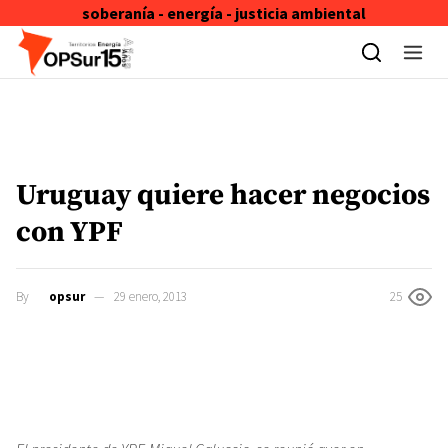
soberanía - energía - justicia ambiental
Skip to content
Uruguay quiere hacer negocios
con YPF
By
opsur
29 enero, 2013
25