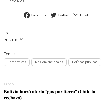
El Entre Rios
Facebook
Twitter
Email
En:
6753
DE INTERÉS
Temas
Corporativas
No Convencionales
Políticas públicas
Navegación de entradas
Previo
PREVIO
Bolivia lanzó oferta "gas por tierra" (Chile la
rechazó)