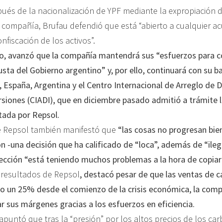
ués de la nacionalización de YPF mediante la expropiación 
 compañía, Brufau defendió que está “abierto a cualquier a
fiscación de los activos”.
, avanzó que la compañía mantendrá sus “esfuerzos para c
ta del Gobierno argentino” y, por ello, continuará con su ba
 España, Argentina y el Centro Internacional de Arreglo de D
ersiones (CIADI), que en diciembre pasado admitió a trámite
tada por Repsol.
e Repsol también manifestó que
“las cosas no progresan bi
ón -una decisión que ha calificado de “loca”, además de “ileg
rección “está teniendo muchos problemas a la hora de copiar
 resultados de Repsol
, destacó pesar de que las ventas de 
o un 25% desde el comienzo de la crisis económica, la comp
r sus márgenes gracias a los esfuerzos en eficiencia.
apuntó que tras la “presión” por los altos precios de los car