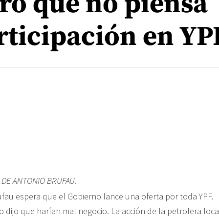
ró que no piensa
rticipación en YP
 DE ANTONIO BRUFAU.
o dijo que harían mal negocio. La acción de la petrolera loc