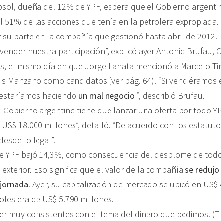
sol, dueña del 12% de YPF, espera que el Gobierno argenti
l 51% de las acciones que tenía en la petrolera expropiada. 
 su parte en la compañía que gestionó hasta abril de 2012.
ender nuestra participación”, explicó ayer Antonio Brufau, 
as, el mismo día en que Jorge Lanata mencionó a Marcelo Tine
is Manzano como candidatos (ver pág. 64). “Si vendiéramos 
 estaríamos haciendo
un mal negocio
”, describió Brufau.
 Gobierno argentino tiene que lanzar una oferta por todo YP
 US$ 18.000 millones”, detalló. “De acuerdo con los estatuto
esde lo legal”.
 de YPF bajó 14,3%, como consecuencia del desplome de todo
 exterior. Eso significa que el valor de la compañía
se redujo
 jornada
. Ayer, su capitalización de mercado se ubicó en US$ 
oles era de US$ 5.790 millones.
r muy consistentes con el tema del dinero que pedimos. (Ti