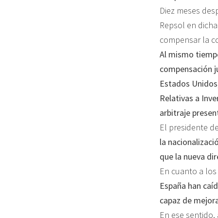
Diez meses desp
Repsol en dicha
compensar la con
Al mismo tiempo
compensación jus
Estados Unidos,
Relativas a Inv
arbitraje presen
El presidente d
la nacionalizaci
que la nueva di
En cuanto a los
España han caíd
capaz de mejora
En ese sentido, 