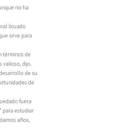
aunque no ha
ral licuado
que sirve para
en términos de
valioso, dijo.
desarrollo de su
ortunidades de
 quedado fuera
” para estudiar
róximos años.