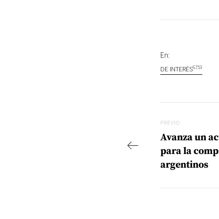
En:
6753
DE INTERÉS
Navegac
Previo
PREVIO
Avanza un ac
para la comp
argentinos