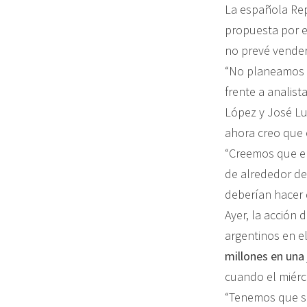
La española Rep
propuesta por e
no prevé vender
“No planeamos v
frente a analist
López y José Lu
ahora creo que
“Creemos que el
de alrededor de
deberían hacer d
Ayer, la acción
argentinos en el
millones en una
cuando el miérc
“Tenemos que se