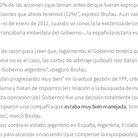
51% de las acciones (que tenían antes de que fueran exprop
acciones que ahora tenemos (12%)”, expresó Brufau. A un val
 –el de enero de 2012, cuando se conocía la existencia de lo
rrancaba la embestida del Gobierno–, la española estaría 
.
e razón para creer que, legalmente, el Gobierno tendría q
 ese no es el caso, las cortes de arbitraje (judicial) nos darán
l Gobierno argentino”, aseguró Brufau.
tán progresando muy bien” en la actual gestión de YPF, crit
lema y tratan de copiarnos (en relación a la búsqueda de in
sta operación (del Gobierno) fue una decisión totalmente l
xpropiaron una compañía que
estaba muy bien manejada
, tom
os”, marcó Brufau.
icios contra el estado argentino en España, Argentina, Estado
sto para alcanzar un acuerdo (que compense la expropiación)