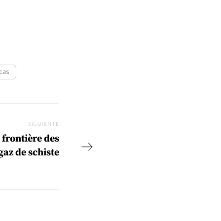
icas
SIGUIENTE
Siguiente
 frontière des
gaz de schiste