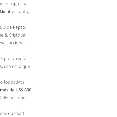
no le haga una
Mientras tanto,
CEO de Repsol,
lli, Cristóbal
esas acciones
F por un valor
s, eso es lo que
s los activos
 más de US$ 800
4.960 millones,
ene que ser)