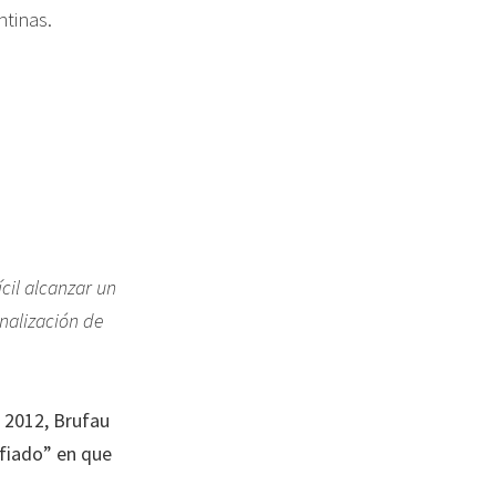
ntinas.
ícil alcanzar un
nalización de
e 2012, Brufau
nfiado” en que