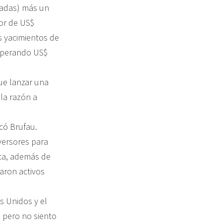
iadas) más un
or de US$
s yacimientos de
esperando US$
ue lanzar una
 la razón a
icó Brufau.
versores para
oca, además de
aron activos
s Unidos y el
, pero no siento