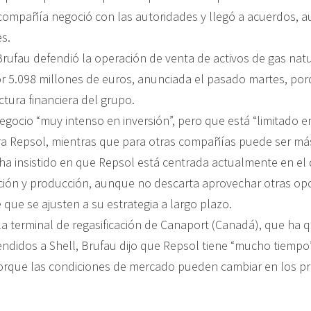
compañía negoció con las autoridades y llegó a acuerdos, 
s.
Brufau defendió la operación de venta de activos de gas natu
or 5.098 millones de euros, anunciada el pasado martes, por
ctura financiera del grupo.
egocio “muy intenso en inversión”, pero que está “limitado 
ra Repsol, mientras que para otras compañías puede ser más 
 ha insistido en que Repsol está centrada actualmente en el 
ción y producción, aunque no descarta aprovechar otras op
que se ajusten a su estrategia a largo plazo.
la terminal de regasificación de Canaport (Canadá), que ha
endidos a Shell, Brufau dijo que Repsol tiene “mucho tiempo
 porque las condiciones de mercado pueden cambiar en los p