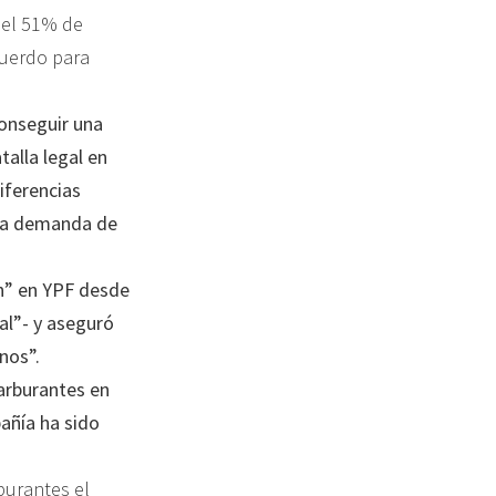
del 51% de
cuerdo para
onseguir una
talla legal en
iferencias
 la demanda de
en” en YPF desde
al”- y aseguró
nos”.
carburantes en
añía ha sido
burantes el