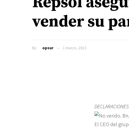
Repsol asegu
vender su pa
By
opsur
1 marzo, 2013
DECLARACIONES
El CEO del grup