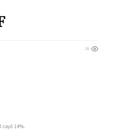
F
28
al cayó 14%.