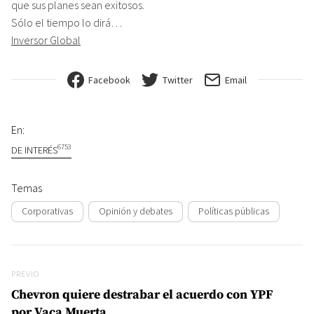
que sus planes sean exitosos.
Sólo el tiempo lo dirá…
Inversor Global
Facebook
Twitter
Email
En:
6753
DE INTERÉS
Temas
Corporativas
Opinión y debates
Políticas públicas
Navegación de entradas
Previo
PREVIO
Chevron quiere destrabar el acuerdo con YPF
por Vaca Muerta