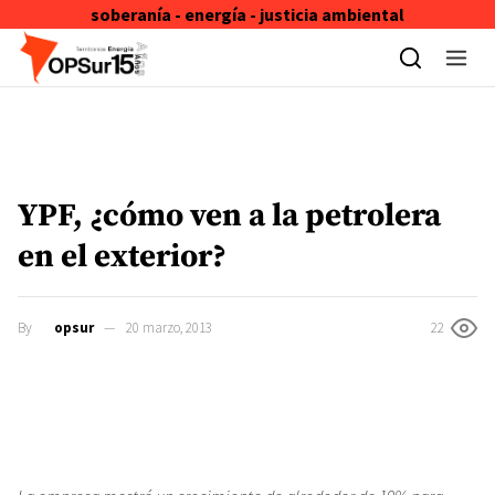
soberanía - energía - justicia ambiental
Skip to content
YPF, ¿cómo ven a la petrolera
en el exterior?
By
opsur
20 marzo, 2013
22