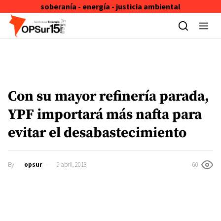
soberanía - energía - justicia ambiental
Skip to content
Con su mayor refinería parada,
YPF importará más nafta para
evitar el desabastecimiento
By
opsur
5 abril, 2013
60