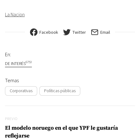
La Nacion
Facebook
Twitter
Email
En:
6753
DE INTERÉS
Temas
Corporativas
Políticas públicas
Navegación de entradas
Previo
PREVIO
El modelo noruego en el que YPF le gustaría
reflejarse