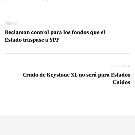
Navegación de entradas
Previo
PREVIO
Reclaman control para los fondos que el
Estado traspase a YPF
SIGUIENTE
Si
Crudo de Keystone XL no será para Estados
Unidos