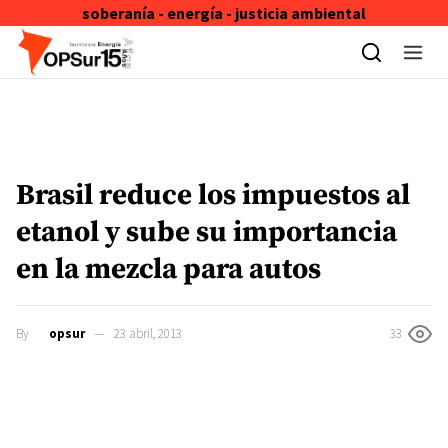
soberanía - energía - justicia ambiental
Skip to content
Brasil reduce los impuestos al
etanol y sube su importancia
en la mezcla para autos
By
opsur
23 abril, 2013
33