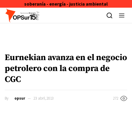
soberanía - energía - justicia ambiental
Skip to content
Eurnekian avanza en el negocio
petrolero con la compra de
CGC
By
opsur
23 abril, 2013
272