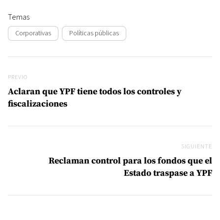
Temas
Corporativas
Políticas públicas
Navegación de entradas
Previo
PREVIO
Aclaran que YPF tiene todos los controles y
fiscalizaciones
SIGUIENTE
Si
Reclaman control para los fondos que el
Estado traspase a YPF