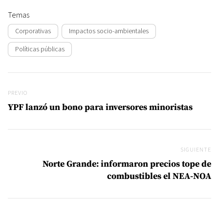
Temas
Corporativas
Impactos socio-ambientales
Políticas públicas
Navegación de entradas
Previo
PREVIO
YPF lanzó un bono para inversores minoristas
SIGUIENTE
Si
Norte Grande: informaron precios tope de
combustibles el NEA-NOA