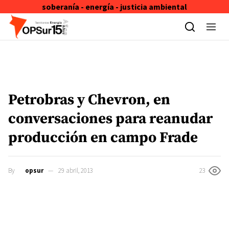
soberanía - energía - justicia ambiental
Skip to content
Petrobras y Chevron, en
conversaciones para reanudar
producción en campo Frade
By
opsur
29 abril, 2013
23