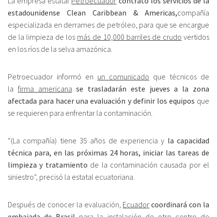
La empresa estatal
Petroecuador
contrató los servicios de la
estadounidense Clean Caribbean & Americas,
compañía
especializada en derrames de petróleo, para que se encargue
de la limpieza de los
más de 10,000 barriles de crudo
vertidos
en los ríos de la selva amazónica.
Petroecuador informó en
un comunicado
que técnicos de
la
firma americana
se trasladarán este jueves a la zona
afectada para hacer una evaluación y definir los equipos
que
se requieren para enfrentar la contaminación.
“(La compañía) tiene 35 años de experiencia y
la capacidad
técnica para, en las próximas 24 horas, iniciar las tareas de
limpieza y tratamiento
de la contaminación causada por el
siniestro”, precisó la estatal ecuatoriana.
Después de conocer la evaluación,
Ecuador
coordinará con la
embajada de Brasil
para la instalación de otro centro de