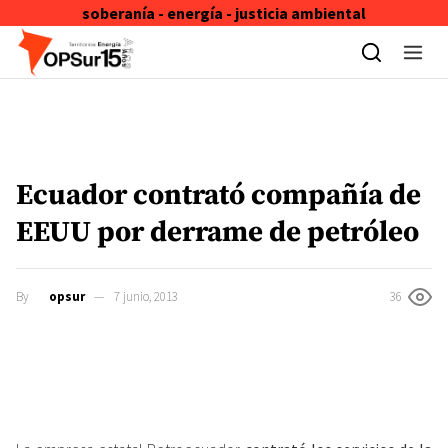
soberanía - energía - justicia ambiental
Skip to content
Ecuador contrató compañía de
EEUU por derrame de petróleo
By
opsur
7 junio, 2013
36