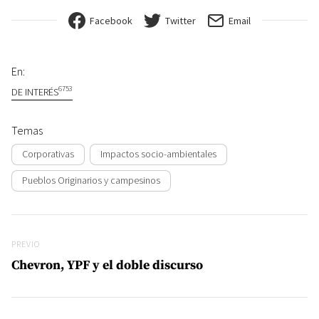
Facebook
Twitter
Email
En:
6753
DE INTERÉS
Temas
Corporativas
Impactos socio-ambientales
Pueblos Originarios y campesinos
Navegación de entradas
Previo
PREVIO
Chevron, YPF y el doble discurso