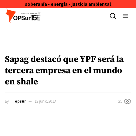
soberanía - energía - justicia ambiental
Skip to content
Sapag destacó que YPF será la
tercera empresa en el mundo
en shale
By
opsur
13 junio, 2013
25