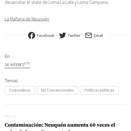
desarrollar el shale de Loma La Lata y Loma Campana.
La Mañana de Neuquén
Facebook
Twitter
Email
En:
6753
DE INTERÉS
Temas
Corporativas
No Convencionales
Políticas públicas
Navegación de entradas
Previo
PREVIO
Contaminación: Neuquén aumenta 60 veces el