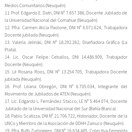
Medios Comunitarios (Neuquén).
11. Prof. Edgardo E. Datri, DNI Nº 7.657.386, Docente Jubilado de
la Universidad Nacional del Comahue (Neuquén).
12. Pfra. Carmen Alicia Paolone, DNI Nº 6.071.624, Trabajadora
Docente jubilada (Neuquén).
13. Valeria Jelinski, DNI Nº 18.292.262, Diseñadora Gráfica (La
Plata).
14. Lic. Oscar Felipe Ceballos, DNI 14.486.909, Trabajador
Docente (Neuquén).
15. Lil Rosana Roos, DNI Nº 13.254.705, Trabajadora Docente
jubilada (Neuquén).
16. Prof. Liliana Obregón, DNI Nº 6.705.034, Integrante del
Movimiento de Jubilados de ATEN (Neuquén).
17. Lic. Edgardo L. Fernández Stacco, LE Nº 5.464.074, Docente
Jubilado de la Universidad Nacional del Sur (Bahía Blanca).
18. Pablo Scatizza, DNI Nº 21.706.722, Historiador, Docente de la
UNCo y Miembro de la Asociación de DDHH Zainuco (Neuquén).
19. Pfra. Ruth Zurbriggen, DNI Nº 16.634.485, Colectiva Feminista