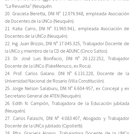
“La Revuelta” (Neuquén.
20. Graciela Beretta, DNI Nº 12.076.948, empleada Asociación
de Docentes de la UNCo (Neuquén).
21. Katia Carro, DNI Nº 31.965.941, empleada Asociación de
Docentes de la UNCo (Neuquén).
22. Ing. Juan Brizzio, DNI Nº 17.045.325, Trabajador Docente de
la UNCo y miembro de la CD de ADUNC (Cinco Saltos).
23. Dr. José Luis Bonifacio, DNI Nº 20.122.252, Trabajador
Docente de la UNCo (FiskeMenuco, ex Roca).
24. Prof. Carlos Galano. DNI Nº 6.131.220, Docente de la
Universidad Nacional de Rosario (Villa Constitución).
25. Jorge Nelson Salaburu, DNI Nº 6.604-957, ex Concejal y ex
Secretario General de ATEN (Neuquén).
26. Edith N. Campión, Trabajadora de la Educación jubilada
(Neuquén).
27. Carlos Falaschi, DNI Nº 4.083.407, Abogado y Trabajador
Docente de la UNCo jubilado (Cipolletti).
28. Pfra. Graciela Alonso, Trabajadora Docente de la UNCo