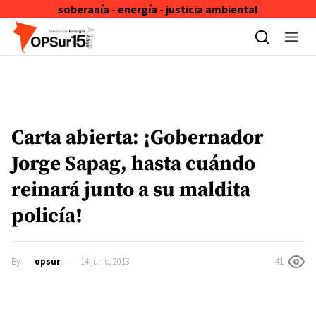
soberanía - energía - justicia ambiental
Skip to content
Carta abierta: ¡Gobernador
Jorge Sapag, hasta cuándo
reinará junto a su maldita
policía!
By
opsur
14 junio, 2013
41