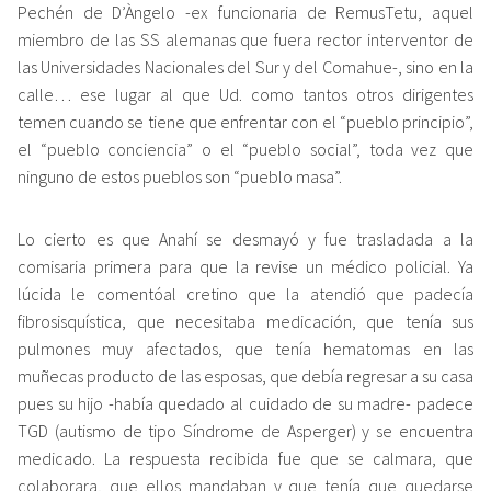
Pechén de D’Àngelo -ex funcionaria de RemusTetu, aquel
miembro de las SS alemanas que fuera rector interventor de
las Universidades Nacionales del Sur y del Comahue-, sino en la
calle… ese lugar al que Ud. como tantos otros dirigentes
temen cuando se tiene que enfrentar con el “pueblo principio”,
el “pueblo conciencia” o el “pueblo social”, toda vez que
ninguno de estos pueblos son “pueblo masa”.
Lo cierto es que Anahí se desmayó y fue trasladada a la
comisaria primera para que la revise un médico policial. Ya
lúcida le comentóal cretino que la atendió que padecía
fibrosisquística, que necesitaba medicación, que tenía sus
pulmones muy afectados, que tenía hematomas en las
muñecas producto de las esposas, que debía regresar a su casa
pues su hijo -había quedado al cuidado de su madre- padece
TGD (autismo de tipo Síndrome de Asperger) y se encuentra
medicado. La respuesta recibida fue que se calmara, que
colaborara, que ellos mandaban y que tenía que quedarse