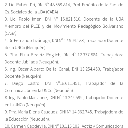
2. Lic. Rubén Dri, DNI Nº 48.559.814, Prof. Emérito de la Fac. de
Cs. Sociales de la UBA (CABA)
3. Lic. Pablo Imen, DNI Nº 16.821.510. Docente de la UBA
Miembro del PLED y del Movimiento Pedagógico Bolivariano
(CABA).
4. Dr. Fernando Lizárraga, DNI Nº 17.904.183, Trabajador Docente
de la UNCo (Neuquén)
5. Pfra. Elina Beatriz Roglich, DNI Nº 12.377.884, Trabajadora
Docente Jubilada (Neuquén).
6. Ing. Oscar Alberto De la Canal, DNI 13.254.460, Trabajador
Docente (Neuquén)
7. Diego Castro, DNI Nº18.611.451, Trabajador de la
Comunicación en la UNCo (Neuquén).
8. Ing. Pablo Manzione, DNI Nº 13.244.599, Trabajador Docente
en la UNCo (Neuquén).
9. Pfra. María Elena Cauquoz, DNI Nº 14.362.745, Trabajadora de
la Educación (Neuquén).
10. Carmen Capdevila, DNI Nº 10.115.103, Actriz y Comunicadora