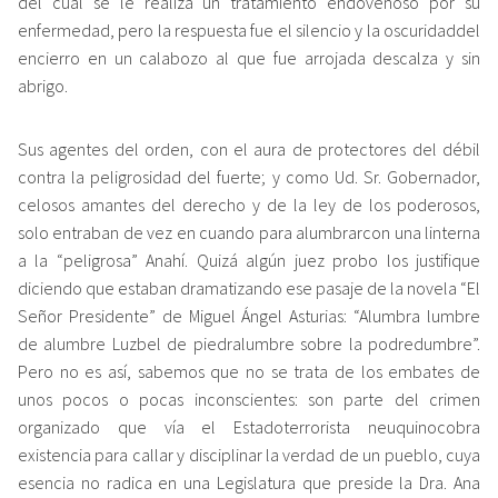
del cual se le realiza un tratamiento endovenoso por su
enfermedad, pero la respuesta fue el silencio y la oscuridaddel
encierro en un calabozo al que fue arrojada descalza y sin
abrigo.
Sus agentes del orden, con el aura de protectores del débil
contra la peligrosidad del fuerte; y como Ud. Sr. Gobernador,
celosos amantes del derecho y de la ley de los poderosos,
solo entraban de vez en cuando para alumbrarcon una linterna
a la “peligrosa” Anahí. Quizá algún juez probo los justifique
diciendo que estaban dramatizando ese pasaje de la novela “El
Señor Presidente” de Miguel Ángel Asturias: “Alumbra lumbre
de alumbre Luzbel de piedralumbre sobre la podredumbre”.
Pero no es así, sabemos que no se trata de los embates de
unos pocos o pocas inconscientes: son parte del crimen
organizado que vía el Estadoterrorista neuquinocobra
existencia para callar y disciplinar la verdad de un pueblo, cuya
esencia no radica en una Legislatura que preside la Dra. Ana