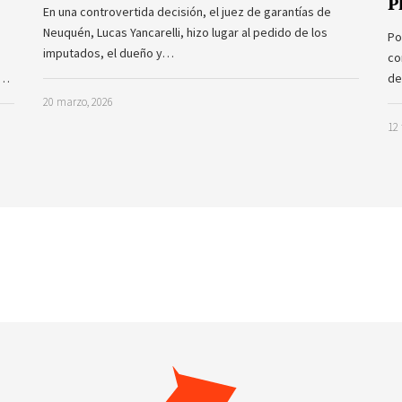
P
En una controvertida decisión, el juez de garantías de
Neuquén, Lucas Yancarelli, hizo lugar al pedido de los
Po
imputados, el dueño y…
co
a…
de
20 marzo, 2026
12 