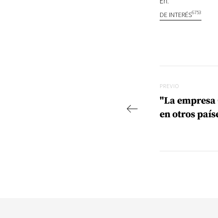
En:
6753
DE INTERÉS
Navegac
Previo
PREVIO
"La empresa 
en otros país