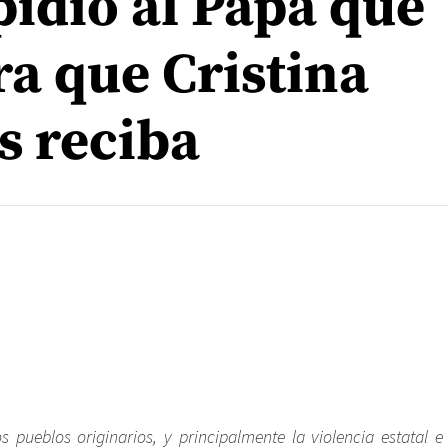
 pidió al Papa que
ra que Cristina
s reciba
s pueblos originarios, y principalmente la violencia estatal e 