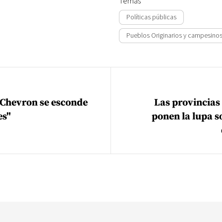
Temas
Políticas públicas
Pueblos Originarios y campesino
ión de entradas
Chevron se esconde
Las provincias
es"
ponen la lupa s