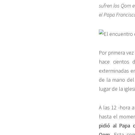
sufren los Qom e
el Papa Francisc
Por primera ve
hace cientos d
exterminadas en 
de la mano del
lugar de la igles
A las 12 -hora 
hasta el moment
pidió al Papa 
Qom.
Esta com