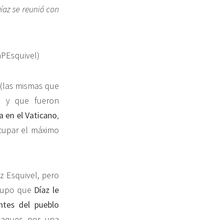
íaz se reunió con
(las mismas que
”, y que fueron
 en el Vaticano
,
cupar el máximo
z Esquivel, pero
supo que
Díaz le
ntes del pueblo
taques por una