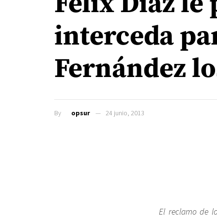
Felix Díaz le
interceda pa
Fernández lo
By
opsur
24 junio, 2013
El reclamo de lo